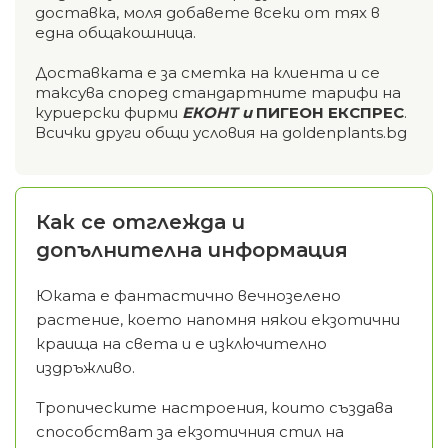
доставка, моля добавете всеки от тях в
една общакошница.
Доставката е за сметка на клиента и се
таксува според стандартните тарифи на
куриерски фирми
ЕКОНТ и
ПИГЕОН ЕКСПРЕС
.
Всички други общи условия на goldenplants.bg
Как се отглежда и
допълнителна информация
Юката е фантастично вечнозелено
растение, което напомня някои екзотични
краища на света и е изключително
издръжливо.
Тропическите настроения, които създава
способстват за екзотичния стил на