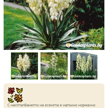
С настъпването на есентa е напълно нормално