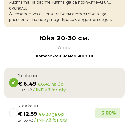
листата на растенията да са пожълтели или
окапaли.
Листопадът е нещо съвсем естествено за
растенията през този красив годишен сезон.
Юка 20-30 см.
Yucca
Каталожен номер
#0900
1 саксия
€
6.49
€6.49 за бр
/ INF лв for qty.
12.69 лв
2 саксии
-
3.00
%
€
12.59
€6.30 за бр
/ INF лв for qty.
24.63 лв