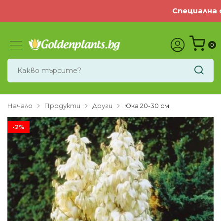
Специална оф
0
Начало
Продукти
Други
Юка 20-30 см.
-2%