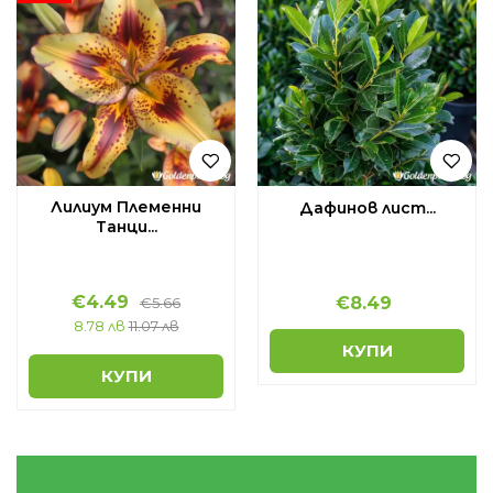
Лилиум Племенни
Дафинов лист...
Танци...
€
4.49
€
8.49
€
5.66
8.78 лв
11.07 лв
КУПИ
КУПИ