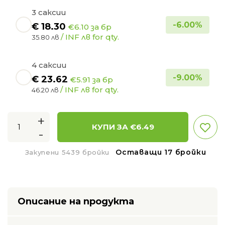
3 саксии
-
6.00
%
€
18.30
€6.10 за бр
/ INF лв for qty.
35.80 лв
4 саксии
-
9.00
%
€
23.62
€5.91 за бр
/ INF лв for qty.
46.20 лв
+
КУПИ ЗА €
6.49
-
Оставащи 17 бройки
Закупени 5439 бройки
Описание на продукта