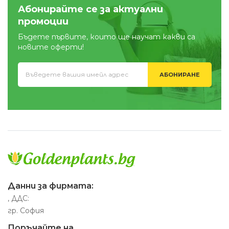
Абонирайте се за актуални
промоции
Бъдете първите, които ще научат какви са
новите оферти!
АБОНИРАНЕ
Данни за фирмата:
, ДДС:
гр. София
Поръчайте на