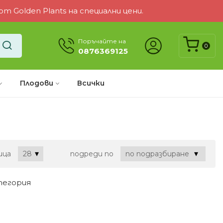
 Golden Plants на специални цени.
Поръчайте на
0
0876369125
Плодови
Всички
ица
подреди по
тегория