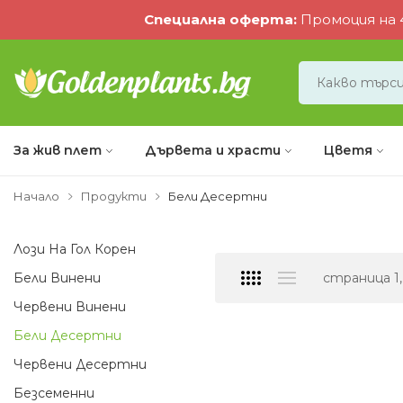
Специална оферта
:
Промоция на 4
За жив плет
Дървета и храсти
Цветя
Начало
Продукти
Бели Десертни
Лози На Гол Корен
Бели Винени
страница 1
Червени Винени
Бели Десертни
Червени Десертни
Безсеменни