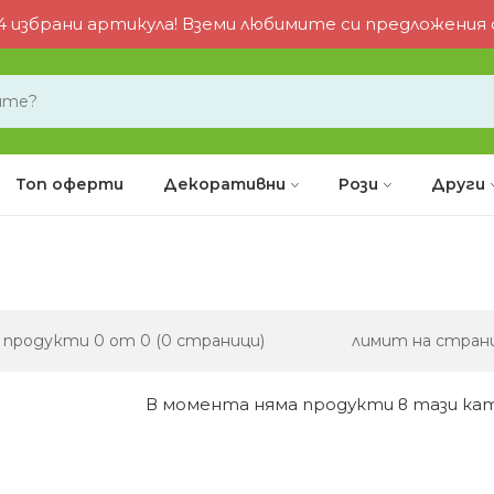
 избрани артикула! Вземи любимите си предложения от
Топ оферти
Декоративни
Рози
Други
, продукти 0 от 0 (0 страници)
лимит на стран
В момента няма продукти в тази ка