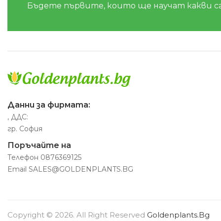
Бъдете първите, които ще научат какви с
Данни за фирмата:
, ДДС:
гр. София
Поръчайте на
Телефон
0876369125
Email
SALES@GOLDENPLANTS.BG
Copyright © 2026. All Right Reserved
Goldenplants.bg