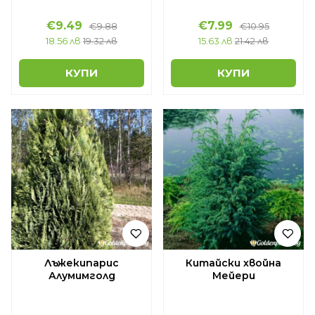
€9.49
€7.99
€9.88
€10.95
18.56 лв
19.32 лв
15.63 лв
21.42 лв
КУПИ
КУПИ
Лъжекипарис
Китайски хвойна
Алумимголд
Мейери