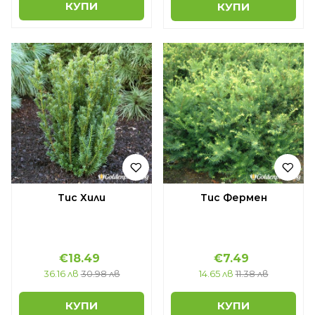
КУПИ
КУПИ
Тис Хили
Тис Фермен
€18.49
€7.49
36.16 лв
30.98 лв
14.65 лв
11.38 лв
КУПИ
КУПИ