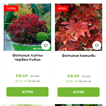
-14%%
-8%%
Фотиния Литъл
Фотиния Камилви
Червен Робин
€8.49
€8.49
€9.86
€9.25
16.60 лв
19.28 лв
16.60 лв
18.09 лв
КУПИ
КУПИ