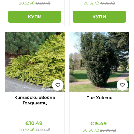
20.52 лв
19.99 лв
20.52 лв
19.99 лв
КУПИ
КУПИ
Китайски хвойна
Тис Хиксии
Голдшатц
€10.49
€15.49
20.52 лв
19.99 лв
30.30 лв
25.00 лв