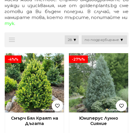
нужди и изисквания, ние от goldenplants.bg сме
готови да Ви бъдем полезни.
В случай, че не
намирате това, което търсите, попитайте ни
тук
.
-4%%
-27%%
Смърч Бял Краят на
Юниперус Лунно
Дъгата
Сияние