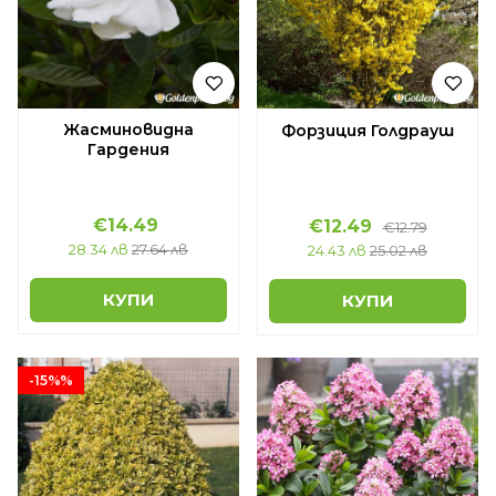
Жасминовидна
Форзиция Голдрауш
Гардения
€14.49
€12.49
€12.79
28.34 лв
27.64 лв
24.43 лв
25.02 лв
КУПИ
КУПИ
-15%%