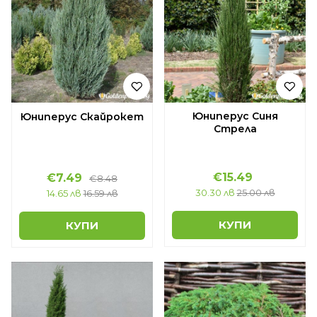
Юниперус Синя
Юниперус Скайрокет
Стрела
€15.49
€7.49
€8.48
30.30 лв
25.00 лв
14.65 лв
16.59 лв
КУПИ
КУПИ