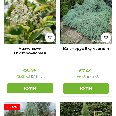
Лигуструм
Юниперус Блу Карпет
Пъстролистен
€6.49
€7.49
12.69 лв
12.18 лв
14.65 лв
11.38 лв
КУПИ
КУПИ
-12%%