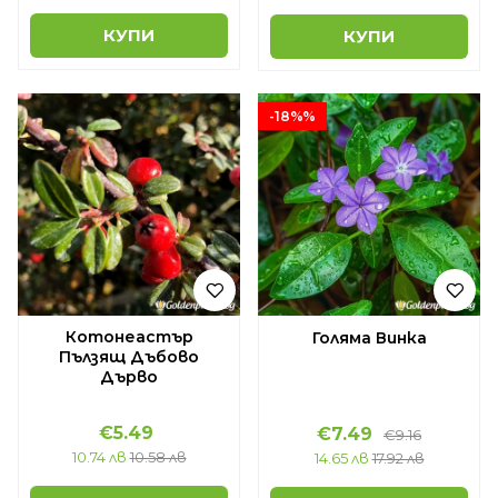
КУПИ
КУПИ
-18%%
Котонеастър
Голяма Винка
Пълзящ Дъбово
Дърво
€5.49
€7.49
€9.16
10.74 лв
10.58 лв
14.65 лв
17.92 лв