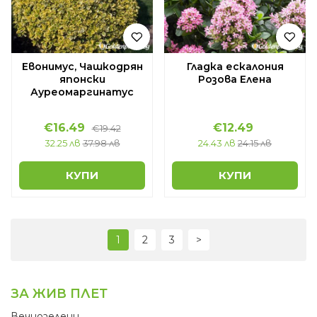
Евонимус, Чашкодрян
Гладка ескалония
японски
Розова Елена
Ауреомаргинатус
€16.49
€12.49
€19.42
32.25 лв
37.98 лв
24.43 лв
24.15 лв
КУПИ
КУПИ
1
2
3
>
ЗА ЖИВ ПЛЕТ
Вечнозелени