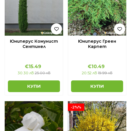
Юниперус Комунист
Юниперус Греен
Сентинел
Карпет
€15.49
€10.49
30.30 лв
25.00 лв
20.52 лв
19.99 лв
КУПИ
КУПИ
-2%%