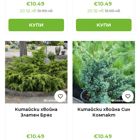
€10.49
€10.49
20.52 лв
19.99 лв
20.52 лв
19.99 лв
КУПИ
КУПИ
Китайски хвойна
Китайски хвойна Син
Златен Бряг
Компакт
€10.49
€10.49