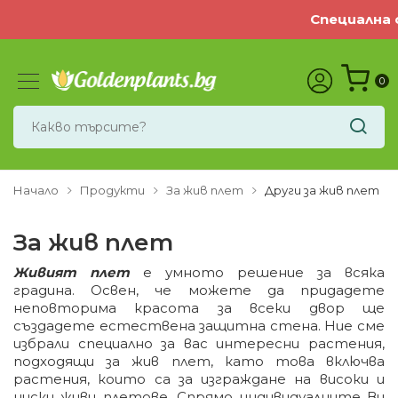
Специална офер
0
Начало
Продукти
За жив плет
Други за жив плет
За жив плет
Живият плет
е умното решение за всяка
градина. Освен, че можете да придадете
неповторима красота за всеки двор ще
създадете естествена защитна стена. Ние сме
избрали специално за вас интересни растения,
подходящи за жив плет, като това включва
растения, които са за изграждане на високи и
ниски живи плетове. Спрямо индивидуалните Ви