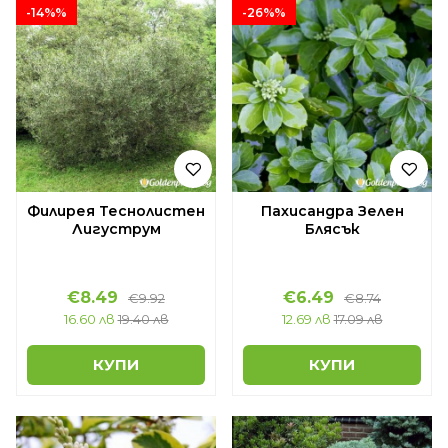
-14%%
-26%%
Филирея Теснолистен
Пахисандра Зелен
Лигуструм
Блясък
€8.49
€6.49
€9.92
€8.74
16.60 лв
19.40 лв
12.69 лв
17.09 лв
КУПИ
КУПИ