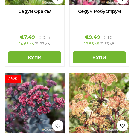
Седум Оракъл
Седум Робуструм
€7.49
€9.49
€10.16
€11.01
14.65 лв
19.87 лв
18.56 лв
21.53 лв
КУПИ
КУПИ
-1%%