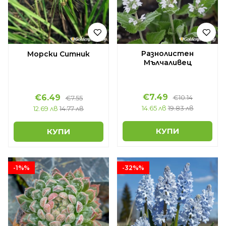
Разнолистен
Морски Ситник
Мълчаливец
€7.49
€6.49
€10.14
€7.55
14.65 лв
19.83 лв
12.69 лв
14.77 лв
КУПИ
КУПИ
-1%%
-32%%