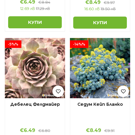
€6.49
€8.49
€8.84
€9.97
12.69 лв
17.29 лв
16.60 лв
19.50 лв
КУПИ
КУПИ
-5%%
-14%%
Дебелец Фелдмайер
Седум Кейп Бланко
€6.49
€8.49
€6.80
€9.91