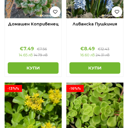
Домашен Копривенец
Ливанска Пушкиния
€7.49
€8.49
€7.56
€12.43
14.65 лв
14.79 лв
16.60 лв
24.31 лв
КУПИ
КУПИ
-13%%
-16%%