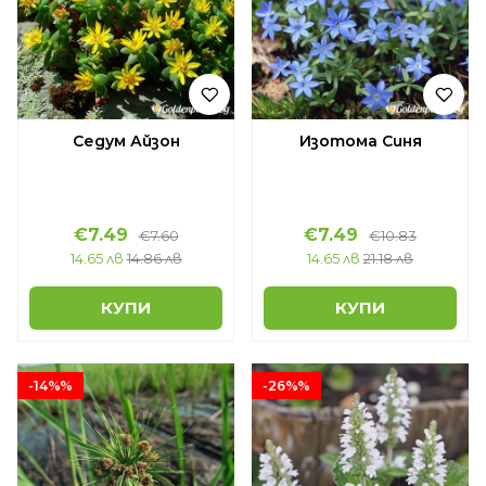
Седум Айзон
Изотома Синя
€7.49
€7.49
€7.60
€10.83
14.65 лв
14.86 лв
14.65 лв
21.18 лв
КУПИ
КУПИ
-14%%
-26%%