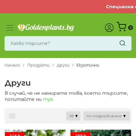
Специална офер
0
Начало
Продукти
Други
Екзотични
Други
В случай, че не намирате това, което търсите,
попитайте ни
тук
.
-34%%
-28%%