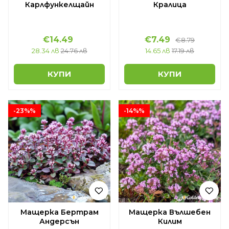
Карлфункелщайн
Кралица
€14.49
€7.49
€8.79
28.34 лв
24.76 лв
14.65 лв
17.19 лв
КУПИ
КУПИ
-23%%
-14%%
Мащерка Бертрам
Мащерка Вълшебен
Андерсън
Килим