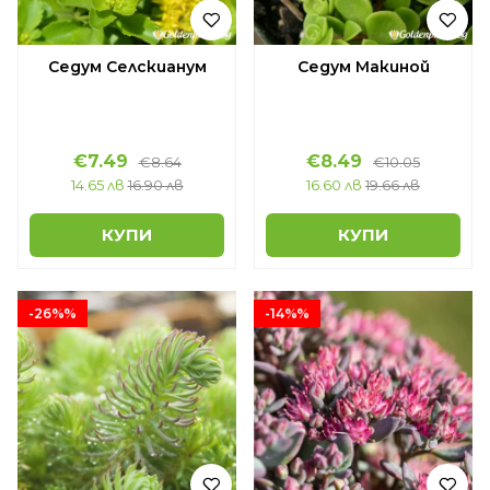
Седум Селскианум
Седум Макиной
€7.49
€8.49
€8.64
€10.05
14.65 лв
16.90 лв
16.60 лв
19.66 лв
КУПИ
КУПИ
-26%%
-14%%