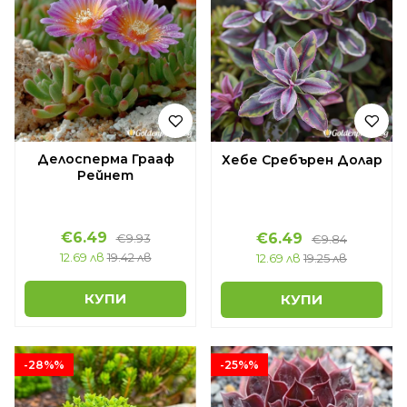
Делосперма Грааф
Хебе Сребърен Долар
Рейнет
€6.49
€6.49
€9.93
€9.84
12.69 лв
19.42 лв
12.69 лв
19.25 лв
КУПИ
КУПИ
-28%%
-25%%