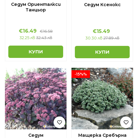
Седум Ориенталкси
Седум Ксенокс
Танцьор
€16.49
€15.49
€16.58
32.25 лв
32.43 лв
30.30 лв
27.89 лв
КУПИ
КУПИ
-15%%
Седум
Мащерка Сребърна