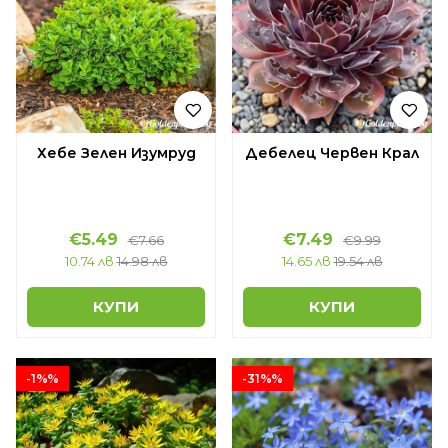
Хебе Зелен Изумруд
Дебелец Червен Крал
€5.49
€7.49
€7.66
€9.99
10.74 лв
14.98 лв
14.65 лв
19.54 лв
КУПИ
КУПИ
-1%%
-31%%