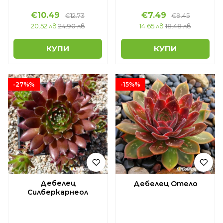
€10.49
€7.49
€12.73
€9.45
20.52 лв
24.90 лв
14.65 лв
18.48 лв
КУПИ
КУПИ
-27%%
-15%%
Дебелец
Дебелец Отело
Силберкарнеол