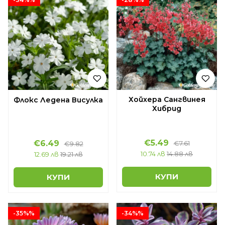
Хойхера Сангвинея
Флокс Ледена Висулка
Хибрид
€5.49
€6.49
€7.61
€9.82
10.74 лв
14.88 лв
12.69 лв
19.21 лв
КУПИ
КУПИ
-35%%
-34%%