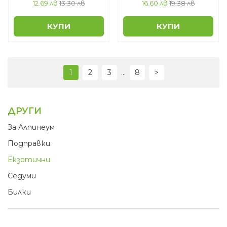
12.69 лв
13.30 лв
16.60 лв
19.38 лв
КУПИ
КУПИ
...
1
2
3
8
>
ДРУГИ
За Алпинеум
Подправки
Екзотични
Седуми
Билки