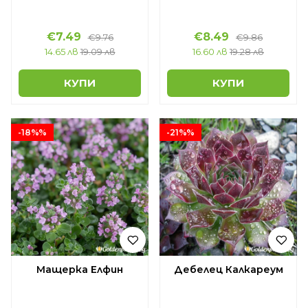
€7.49
€8.49
€9.76
€9.86
14.65 лв
19.09 лв
16.60 лв
19.28 лв
КУПИ
КУПИ
-18%%
-21%%
Мащерка Елфин
Дебелец Калкареум