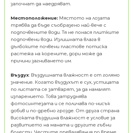
започнат да наедряват.
Местоположение:
Мястото на лозата
трябва да бъде съобразено най-вече с
подпочвените води. Тя не понася плитките
подпочвени води. Излишната влага в
дълбоките почвени пластове потиска
растежа на корените, дори може да
причини загниването им.
Въздух
: Въздушната влажност е от голямо
значение. Когато въздухът е сух, устицата
по листата се затварят, за да намалят
изпарението. Това затруднява
фотосинтезата и се поличава по-нисък
добив и по-дребно грозде. От друга страна
високата въздушна влажност е условие за
развитието на маната и другите гъбни
болести. Честите превалявания по време