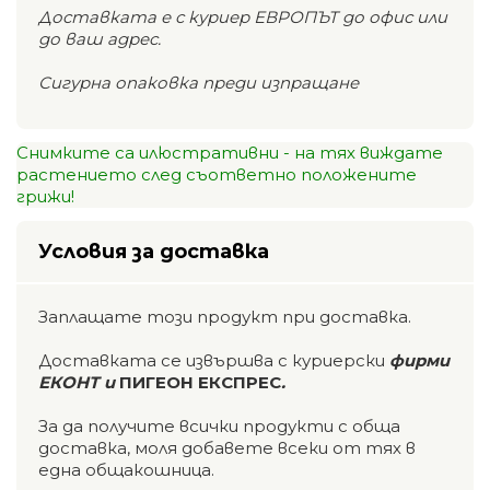
Доставката е с куриер ЕВРОПЪТ до офис или
до ваш адрес.
Сигурна опаковка преди изпращане
Снимките са илюстративни - на тях виждате
растението след съответно положените
грижи!
Условия за доставка
Заплащате този продукт при доставка.
Доставката се извършва с куриерски
фирми
ЕКОНТ и
ПИГЕОН ЕКСПРЕС
.
За да получите всички продукти с обща
доставка, моля добавете всеки от тях в
една общакошница.