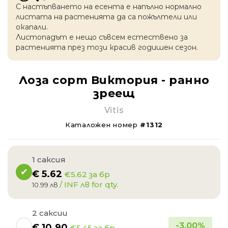
С настъпването на есентa е напълно нормално
листата на растенията да са пожълтели или
окапaли.
Листопадът е нещо съвсем естествено за
растенията през този красив годишен сезон.
Лоза сорт Виктория - ранно
зреещ
Vitis
Каталожен номер
#1312
1 саксия
€
5.62
€5.62 за бр
/ INF лв for qty.
10.99 лв
2 саксии
-
3.00
%
€
10.90
€5.45 за бр