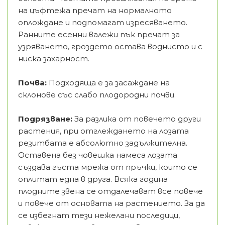
на цъфтежа пречат на нормалното
оплождане и подпомагат изресяването.
Ранните есенни валежи пък пречат за
узряването, гроздето остава воднисто и с
ниска захарност.
Почва:
Подходяща е за засаждане на
склонове със слабо плодородни почви.
Подрязване:
За разлика от повечето други
растения, при отглеждането на лозата
резитбата е абсолютно задължителна.
Оставена без човешка намеса лозата
създава гъста мрежа от пръчки, които се
оплитат една в друга. Всяка година
плодните звена се отдалечават все повече
и повече от основата на растението. За да
се избегнат тези нежелани последици,