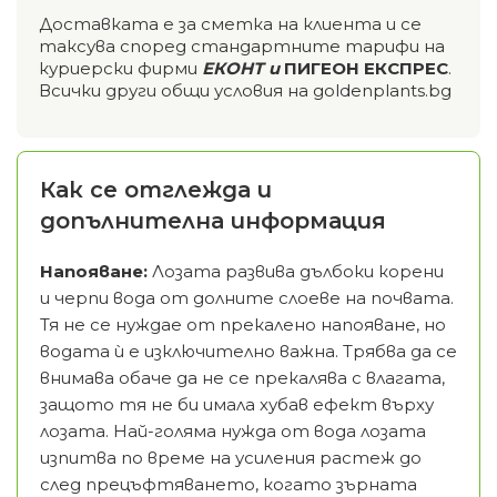
Доставката е за сметка на клиента и се
таксува според стандартните тарифи на
куриерски фирми
ЕКОНТ и
ПИГЕОН ЕКСПРЕС
.
Всички други общи условия на goldenplants.bg
Как се отглежда и
допълнителна информация
Напояване:
Лозата развива дълбоки корени
и черпи вода от долните слоеве на почвата.
Тя не се нуждае от прекалено напояване, но
водата ѝ е изключително важна. Трябва да се
внимава обаче да не се прекалява с влагата,
защото тя не би имала хубав ефект върху
лозата. Най-голяма нужда от вода лозата
изпитва по време на усиления растеж до
след прецъфтяването, когато зърната