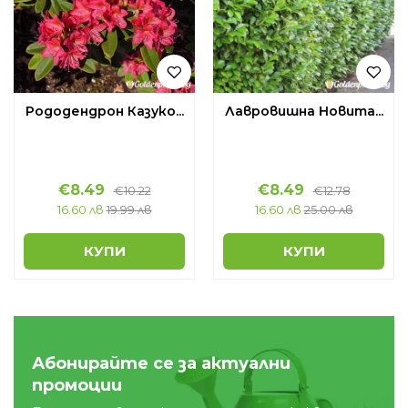
Рододендрон Казуко...
Лавровишна Новита...
€
8.49
€
8.49
€
10.22
€
12.78
16.60 лв
19.99 лв
16.60 лв
25.00 лв
КУПИ
КУПИ
Абонирайте се за актуални
промоции