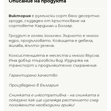
Описание на продукта
Виктория
е румънски сорт бяло десертно
грозде, създаден от кръстосване на
сортовете Кардинал и Болгар.
Гроздът е голям, коничен. Зърното е много
едро, продълговато. Кожицата е дебела,
жилава, жълто-зелена.
Консистенцията е месеста и много вкусна.
Има добър търговски вид. Издържа на
транспорт и продължително съхранение.
Гарантирано качество
Произведено в България
Снимката е илюстративна - на снимката е
показано как ще изглежда растението след
положените необходими грижи!