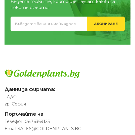
Бъдете първите, които ще научат какви са
новите оферти!
АБОНИРАНЕ
Данни за фирмата:
, ДДС:
гр. София
Поръчайте на
Телефон
0876369125
Email
SALES@GOLDENPLANTS.BG