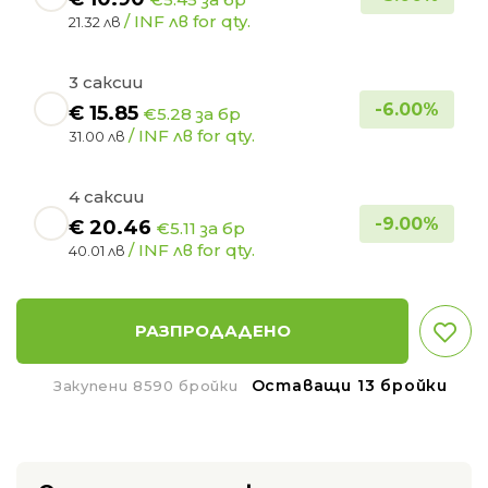
/ INF лв for qty.
21.32 лв
3 саксии
-
6.00
%
€
15.85
€5.28 за бр
/ INF лв for qty.
31.00 лв
4 саксии
-
9.00
%
€
20.46
€5.11 за бр
/ INF лв for qty.
40.01 лв
РАЗПРОДАДЕНО
Оставащи 13 бройки
Закупени 8590 бройки