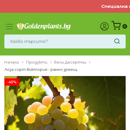
Специална оф
0
Начало
Продукти
Бели Десертни
Лоза сорт Виктория - ранно зреещ
-45%