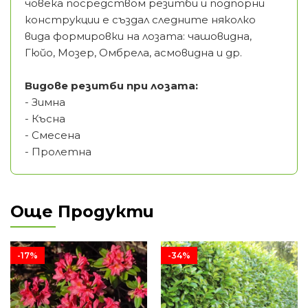
човека посредством резитби и подпорни
конструкции е създал следните няколко
вида формировки на лозата: чашовидна,
Гюйо, Мозер, Омбрела, асмовидна и др.
Видове резитби при лозата:
- Зимна
- Късна
- Смесена
- Пролетна
Още Продукти
-17%
-34%