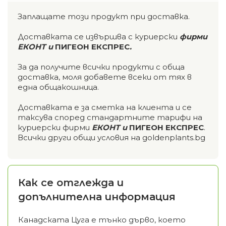
Заплащате този продукт при доставка.
Доставката се извършва с куриерски
фирми
ЕКОНТ и
ПИГЕОН ЕКСПРЕС
.
За да получите всички продукти с обща
доставка, моля добавете всеки от тях в
една общакошница.
Доставката е за сметка на клиента и се
таксува според стандартните тарифи на
куриерски фирми
ЕКОНТ и
ПИГЕОН ЕКСПРЕС
.
Всички други общи условия на goldenplants.bg
Как се отглежда и
допълнителна информация
Канадската Цуга е тънко дърво, което