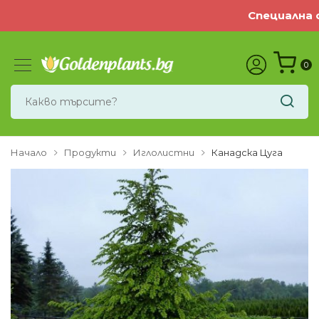
Специална оф
0
Начало
Продукти
Иглолистни
Канадска Цуга