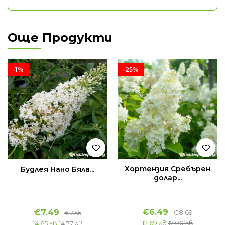
Още Продукти
-1%
-25%
Хортензия Сребърен
Будлея Нано Бяла...
долар...
€
6.49
€
7.49
€
8.69
€
7.55
12.69 лв
17.00 лв
14.65 лв
14.77 лв