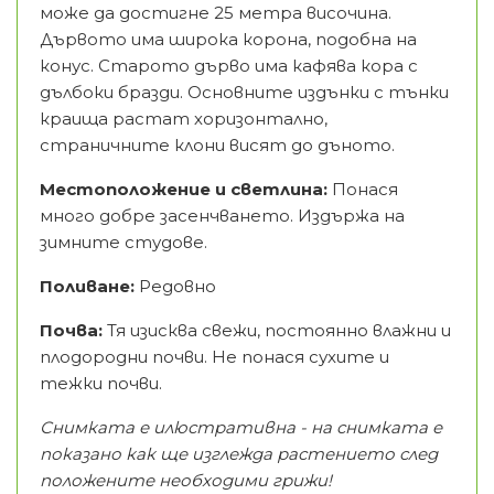
може да достигне 25 метра височина.
Дървото има широка корона, подобна на
конус. Старото дърво има кафява кора с
дълбоки бразди. Основните издънки с тънки
краища растат хоризонтално,
страничните клони висят до дъното.
Местоположение и светлина:
Понася
много добре засенчването. Издържа на
зимните студове.
Поливане:
Редовно
Почва:
Тя изисква свежи, постоянно влажни и
плодородни почви. Не понася сухите и
тежки почви.
Снимката е илюстративна - на снимката е
показано как ще изглежда растението след
положените необходими грижи!