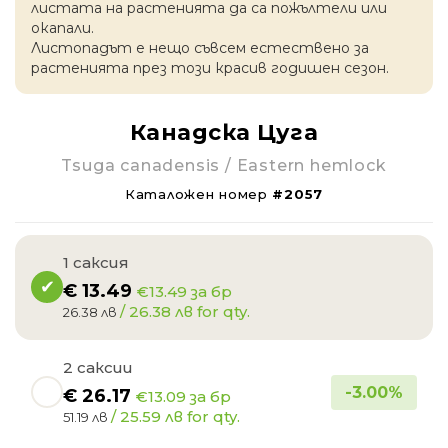
листата на растенията да са пожълтели или
окапaли.
Листопадът е нещо съвсем естествено за
растенията през този красив годишен сезон.
Канадска Цуга
Tsuga canadensis / Eastern hemlock
Каталожен номер
#2057
1 саксия
€
13.49
€13.49 за бр
/ 26.38 лв for qty.
26.38 лв
2 саксии
-
3.00
%
€
26.17
€13.09 за бр
/ 25.59 лв for qty.
51.19 лв