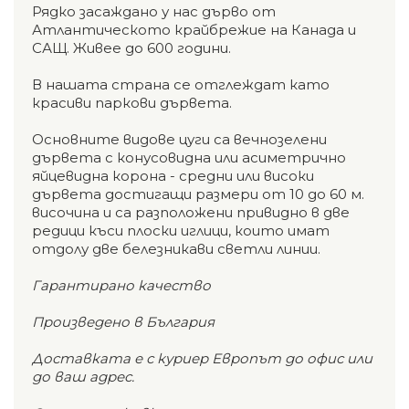
Рядко засаждано у нас дърво от
Атлантическото крайбрежие на Канада и
САЩ. Живее до 600 години.
В нашата страна се отглеждат като
красиви паркови дървета.
Основните видове цуги са вечнозелени
дървета с конусовидна или асиметрично
яйцевидна корона - средни или високи
дървета достигащи размери от 10 до 60 м.
височина и са разположени привидно в две
редици къси плоски иглици, които имат
отдолу две белезникави светли линии.
Гарантирано качество
Произведено в България
Доставката е с куриер Европът до офис или
до ваш адрес.