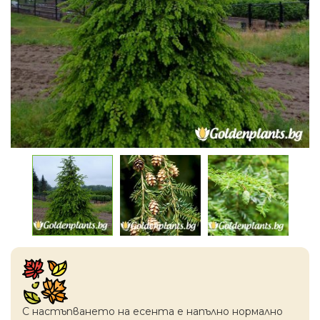
С настъпването на есентa е напълно нормално