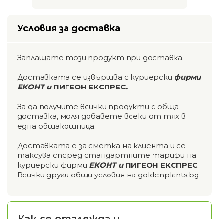
Условия за доставка
Заплащате този продукт при доставка.
Доставката се извършва с куриерски
фирми
ЕКОНТ и
ПИГЕОН ЕКСПРЕС
.
За да получите всички продукти с обща
доставка, моля добавете всеки от тях в
една общакошница.
Доставката е за сметка на клиента и се
таксува според стандартните тарифи на
куриерски фирми
ЕКОНТ и
ПИГЕОН ЕКСПРЕС
.
Всички други общи условия на goldenplants.bg
Как се отглежда и