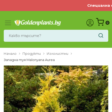
Специална оф
0
Начало
Продукти
Иглолистни
Западна туя Malonyana Aurea