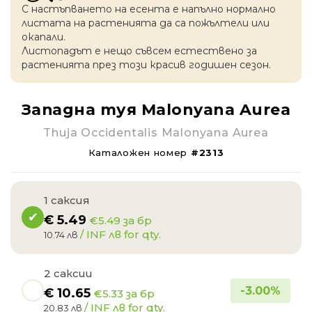
С настъпването на есентa е напълно нормално
листата на растенията да са пожълтели или
окапaли.
Листопадът е нещо съвсем естествено за
растенията през този красив годишен сезон.
Западна туя Malonyana Aurea
Thuja Occidentalis Malonyana Aurea
Каталожен номер
#2313
1 саксия
€
5.49
€5.49 за бр
/ INF лв for qty.
10.74 лв
2 саксии
-
3.00
%
€
10.65
€5.33 за бр
/ INF лв for qty.
20.83 лв