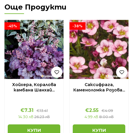
Още Продукти
-45%
-38%
Хойхера, Коралова
Саксифрага,
камбана Шанхай...
Каменоломка Розова...
€
7.31
€
2.55
€
13.41
€
4.09
14.30 лв
26.23 лв
4.99 лв
8.00 лв
КУПИ
КУПИ