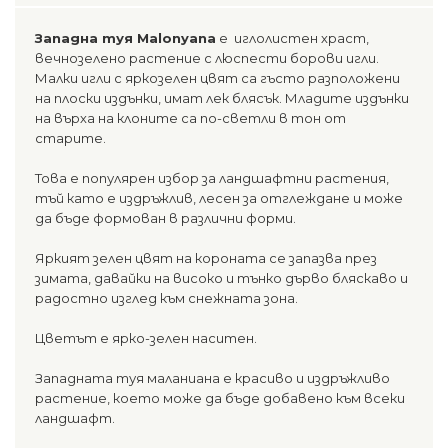
Западна туя Malonyana
е иглолистен храст,
вечнозелено растение с люспести борови игли.
Малки игли с яркозелен цвят са гъсто разположени
на плоски издънки, имат лек блясък. Младите издънки
на върха на клоните са по-светли в тон от
старите.
Това е популярен избор за ландшафтни растения,
тъй като е издръжлив, лесен за отглеждане и може
да бъде формован в различни форми.
Яркият зелен цвят на короната се запазва през
зимата, давайки на високо и тънко дърво бляскаво и
радостно изглед към снежната зона.
Цветът е ярко-зелен наситен.
Западната туя маланиана е красиво и издръжливо
растение, което може да бъде добавено към всеки
ландшафт.