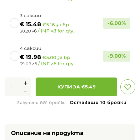
3 саксии
-
6.00
%
€
15.48
€5.16 за бр
/ INF лв for qty.
30.28 лв
4 саксии
-
9.00
%
€
19.98
€5.00 за бр
/ INF лв for qty.
39.08 лв
+
КУПИ ЗА €
5.49
-
Оставащи 10 бройки
Закупени 881 бройки
Описание на продукта