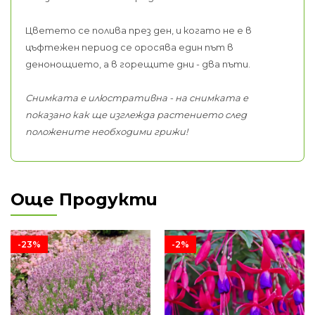
Цветето се полива през ден, и когато не е в
цъфтежен период се оросява един път в
денонощието, а в горещите дни - два пъти.
Снимката е илюстративна - на снимката е
показано как ще изглежда растението след
положените необходими грижи!
Още Продукти
-23%
-2%