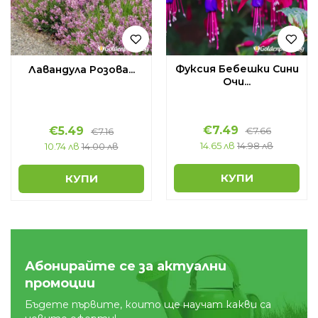
Фуксия Бебешки Сини
Лавандула Розова...
Очи...
€
7.49
€
5.49
€
7.66
€
7.16
14.65 лв
14.98 лв
10.74 лв
14.00 лв
КУПИ
КУПИ
Абонирайте се за актуални
промоции
Бъдете първите, които ще научат какви са