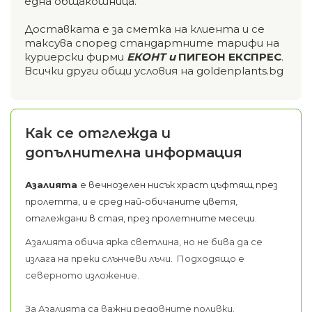
една общакошница.
Доставката е за сметка на клиента и се
таксува според стандартните тарифи на
куриерски фирми
ЕКОНТ и
ПИГЕОН ЕКСПРЕС
.
Всички други общи условия на goldenplants.bg
Как се отглежда и
допълнителна информация
Азалията
е вечнозелен нисък храст цъфтящ през
пролетта, и е сред най-обичаните цветя,
отглеждани в стая, през пролетните месеци.
Азалията обича ярка светлина, но не бива да се
излага на преки слънчеви лъчи. Подходящо е
северното изложение.
За Азалията са важни редовните поливки.