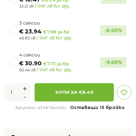
/ INF лв for qty.
32.21 лв
3 саксии
-
6.00
%
€
23.94
€7.98 за бр
/ INF лв for qty.
46.83 лв
4 саксии
-
9.00
%
€
30.90
€7.73 за бр
/ INF лв for qty.
60.44 лв
+
КУПИ ЗА €
8.49
-
Оставащи 15 бройки
Закупени 4348 бройки