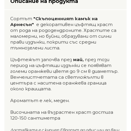
Описание на продукта
Сортът
"Скъпоценният камък на
Арнесън"
е декоративен цъфтящ храст
от рода на рододендроните. Храстите са
маломерни, но буйни, образувани от силни
прави издънки, покрити със средни
тъмнозелени листа.
Цъфтежът започва през
май,
през този
период на цъфтящи издънки се появяват
големи оранжеви цветя до 9 см в диаметър.
Венчелистчетата са светложълти в
центъра с наситена оранжева граница
около краищата.
Ароматът е лек, меден.
Височината на възрастен храст достига
120-150 сантиметра
Доставката е с куриер Европът до офис или до ваш