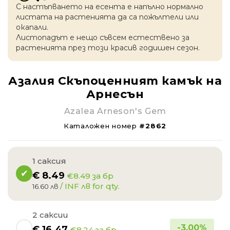
С настъпването на есентa е напълно нормално
листата на растенията да са пожълтели или
окапaли.
Листопадът е нещо съвсем естествено за
растенията през този красив годишен сезон.
Азалия Скъпоценният камък на
Арнесън
Azalea Arneson's Gem
Каталожен номер
#2862
1 саксия
€
8.49
€8.49 за бр
/ INF лв for qty.
16.60 лв
2 саксии
-
3.00
%
€
16.47
€8.24 за бр