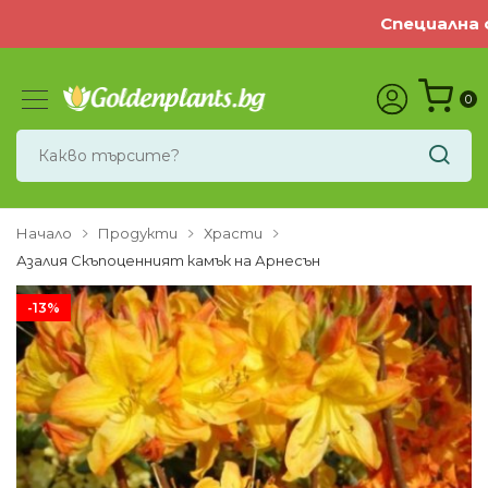
Специална оф
0
Начало
Продукти
Храсти
Азалия Скъпоценният камък на Арнесън
-13%