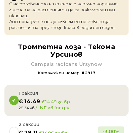
С настъпването на есентa е напълно нормално
листата на растенията да са пожълтели или
окапaли.
Листопадът е нещо съвсем естествено за
растенията през този красив годишен сезон.
Тромпетна лоза - Текома
Урсинов
Campsis radicans Ursynow
Каталожен номер
#2917
1 саксия
€
14.49
€14.49 за бр
/ INF лв for qty.
28.34 лв
2 саксии
-
3.00
%
€
28.11
€14.06 за бр