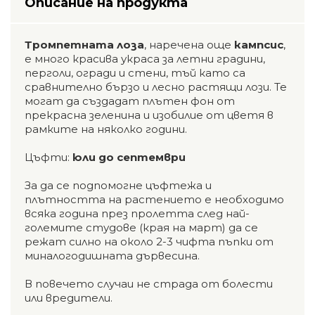
Описание на продукта
Тромпетната лоза
, наречена още
кампсис
,
е много красива украса за летни градини,
перголи, огради и стени, тъй като са
сравнително бързо и лесно растящи лози. Те
могат да създадат плътен фон от
прекрасна зеленина и изобилие от цветя в
рамките на няколко години.
Цъфти:
юли до септември
За да се подпомогне цъфтежа и
плътността на растението е необходимо
всяка година през пролетта след най-
големите студове (края на март) да се
режат силно на около 2-3 чифта пъпки от
миналогодишната дървесина.
В повечето случаи не страда от болести
или вредители.