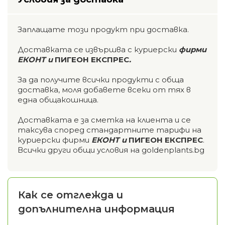
Заплащате този продукт при доставка.
Доставката се извършва с куриерски
фирми
ЕКОНТ и
ПИГЕОН ЕКСПРЕС
.
За да получите всички продукти с обща
доставка, моля добавете всеки от тях в
една общакошница.
Доставката е за сметка на клиента и се
таксува според стандартните тарифи на
куриерски фирми
ЕКОНТ и
ПИГЕОН ЕКСПРЕС
.
Всички други общи условия на goldenplants.bg
Как се отглежда и
допълнителна информация