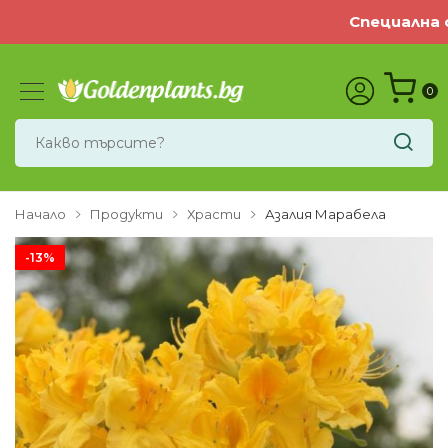
Специална оф
0
Начало
Продукти
Храсти
Азалия Марабела
-13%