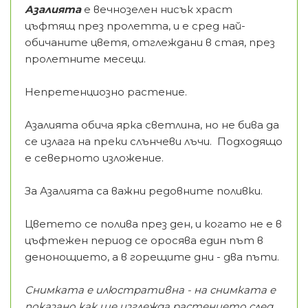
Азалията
е вечнозелен нисък храст
цъфтящ през пролетта, и е сред най-
обичаните цветя, отглеждани в стая, през
пролетните месеци.
Непретенциозно растение.
Азалията обича ярка светлина, но не бива да
се излага на преки слънчеви лъчи. Подходящо
е северното изложение.
За Азалията са важни редовните поливки.
Цветето се полива през ден, и когато не е в
цъфтежен период се оросява един път в
денонощието, а в горещите дни - два пъти.
Снимката е илюстративна - на снимката е
показано как ще изглежда растението след