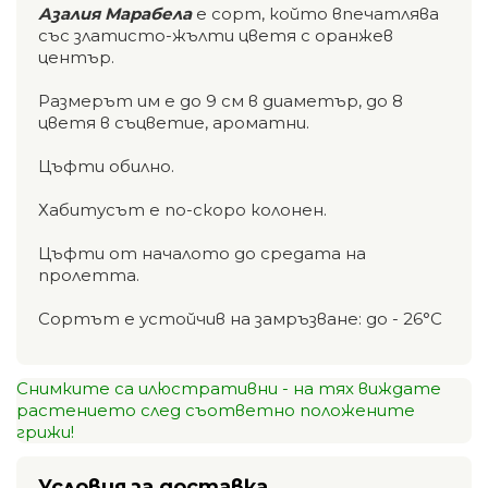
Азалия Марабела
е сорт, който впечатлява
със златисто-жълти цветя с оранжев
център.
Размерът им е до 9 см в диаметър, до 8
цветя в съцветие, ароматни.
Цъфти обилно.
Хабитусът е по-скоро колонен.
Цъфти от началото до средата на
пролетта.
Сортът е устойчив на замръзване: до - 26°C
Снимките са илюстративни - на тях виждате
растението след съответно положените
грижи!
Условия за доставка