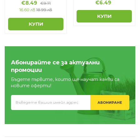
€
6.49
€
8.49
€
9.71
16.60 лв
18.99 лв
КУПИ
КУПИ
Абонирайте се за актуални
промоции
Бъдете първите, които ще научат какви са
новите оферти!
АБОНИРАНЕ