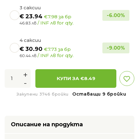
3 саксии
-
6.00
%
€
23.94
€7.98 за бр
/ INF лв for qty.
46.83 лв
4 саксии
-
9.00
%
€
30.90
€7.73 за бр
/ INF лв for qty.
60.44 лв
+
КУПИ ЗА €
8.49
-
Оставащи 9 бройки
Закупени 3746 бройки
Описание на продукта