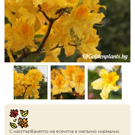
С настъпването на есентa е напълно нормално