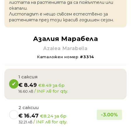
листата на растенията да са пожълтели или
окапaли.
Листопадът е нещо съвсем естествено за
растенията през този красив годишен сезон.
Азалия Марабела
Azalea Marabella
Каталожен номер
#3314
1 саксия
€
8.49
€8.49 за бр
/ INF лв for qty.
16.60 лв
2 саксии
-
3.00
%
€
16.47
€8.24 за бр
/ INF лв for qty.
32.21 лв