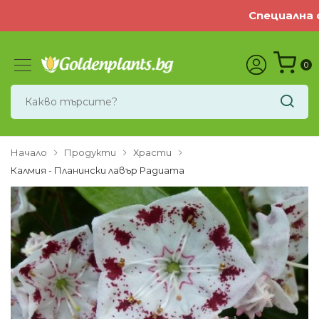
Специална оф
0
Начало
Продукти
Храсти
Калмия - Планински лавър Радиата