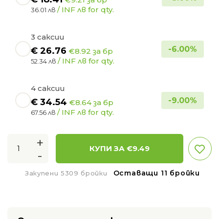
/ INF лв for qty.
36.01 лв
3 саксии
-
6.00
%
€
26.76
€8.92 за бр
/ INF лв for qty.
52.34 лв
4 саксии
-
9.00
%
€
34.54
€8.64 за бр
/ INF лв for qty.
67.56 лв
+
КУПИ ЗА €
9.49
-
Оставащи 11 бройки
Закупени 5309 бройки