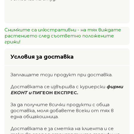
Снимките са илюстративни - на тях виждате
растението след съответно положените
грижи!
Условия за доставка
Заплащате този продукт при доставка.
Доставката се извършва с куриерски
фирми
ЕКОНТ и
ПИГЕОН ЕКСПРЕС
.
За да получите всички продукти с обща
доставка, моля добавете всеки от тях в
една общакошница.
Доставката е за сметка на клиента и се