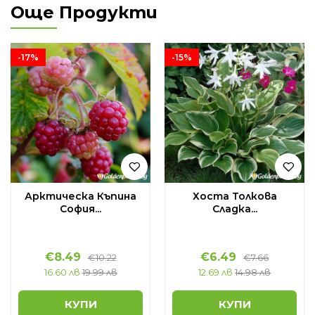
Още Продукти
-17%
-15%
Арктическа Къпина
Хоста Толкова
София...
Сладка...
€
8.49
€
6.49
€
10.22
€
7.66
16.60 лв
19.99 лв
12.69 лв
14.98 лв
КУПИ
КУПИ