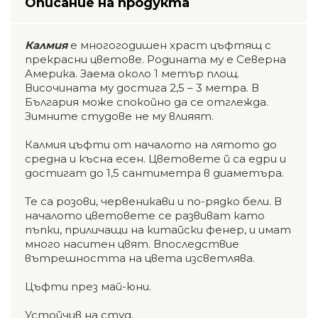
Описание на продукта
Калмия
е многогодишен храст цъфтящ с
прекрасни цветове. Родината му е Северна
Америка. Заема около 1 метър площ.
Височината му достига 2,5 – 3 метра. В
България може спокойно да се отглежда.
Зимните студове не му влияят.
Калмия цъфти от началото на лятото до
средна и късна есен. Цветовете й са едри и
достигат до 1,5 сантиметра в диаметъра.
Те са розови, червеникави и по-рядко бели. В
началото цветовете се развиват като
пъпки, приличащи на китайски фенер, и имат
много наситен цвят. Впоследствие
вътрешността на цвета изсветлява.
Цъфти през май-юни.
Устойчив на студ.