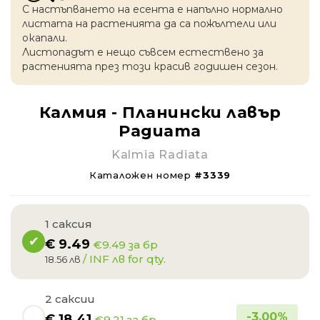
С настъпването на есентa е напълно нормално
листата на растенията да са пожълтели или
окапaли.
Листопадът е нещо съвсем естествено за
растенията през този красив годишен сезон.
Калмия - Планински лавър
Радиата
Kalmia Radiata
Каталожен номер
#3339
1 саксия
€
9.49
€9.49 за бр
/ INF лв for qty.
18.56 лв
2 саксии
-
3.00
%
€
18.41
€9.21 за бр