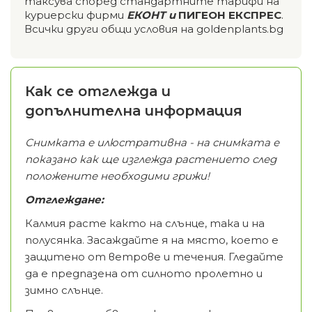
таксува според стандартните тарифи на
куриерски фирми
ЕКОНТ и
ПИГЕОН ЕКСПРЕС
.
Всички други общи условия на goldenplants.bg
Как се отглежда и
допълнителна информация
Снимката е илюстративна - на снимката е
показано как ще изглежда растението след
положените необходими грижи!
Отглеждане:
Калмия расте както на слънце, така и на
полусянка. Засаждайте я на място, което е
защитено от ветрове и течения. Гледайте
да е предпазена от силното пролетно и
зимно слънце.