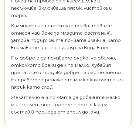
Почвата трябва да е кисела, лека и
песъклива, включваща пясък, листовка и
торф.
Калмията не понася суха почва (това се
отнася най-вече за младите растения),
затова подържайте почвата влажна, като
внимавате да не се задържа вода в нея.
По-добре е да поливате рядко, но обилно,
отколкото всеки ден по малко. Хубавия
дренаж се отразява добре на растението.
Направете дренажа от малко камъчета или
пясък като слой.
Желателно е в почвата да добавите малко
минерален тор. Торете с тор с кисел
състав в периода от април до юни.