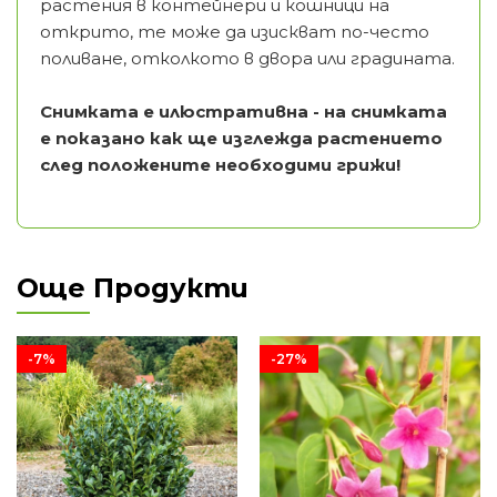
растения в контейнери и кошници на
открито, те може да изискват по-често
поливане, отколкото в двора или градината.
Снимката е илюстративна - на снимката
е показано как ще изглежда растението
след положените необходими грижи!
Още Продукти
-7%
-27%