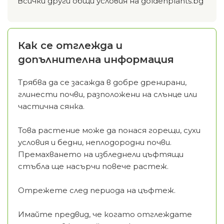
Всички други общи условия на goldenplants.bg
Как се отглежда и
допълнителна информация
Трябва да се засажда в добре дренирани,
глинести почви, разположени на слънце или
частична сянка.
Това растение може да понася горещи, сухи
условия и бедни, неплодородни почви.
Премахването на избледнели цъфтящи
стъбла ще насърчи повече растеж.
Отрежете след периода на цъфтеж.
Имайте предвид, че когато отглеждате