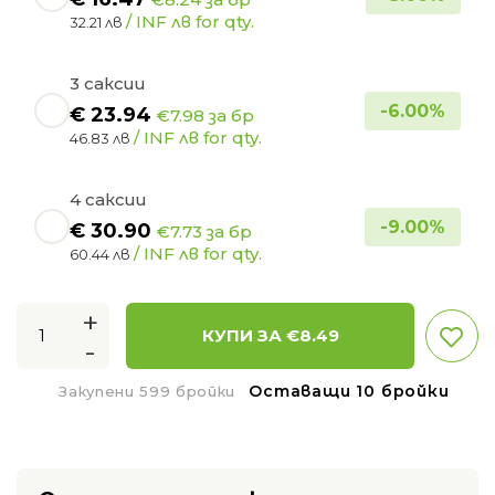
/ INF лв for qty.
32.21 лв
3 саксии
-
6.00
%
€
23.94
€7.98 за бр
/ INF лв for qty.
46.83 лв
4 саксии
-
9.00
%
€
30.90
€7.73 за бр
/ INF лв for qty.
60.44 лв
+
КУПИ ЗА €
8.49
-
Оставащи 10 бройки
Закупени 599 бройки