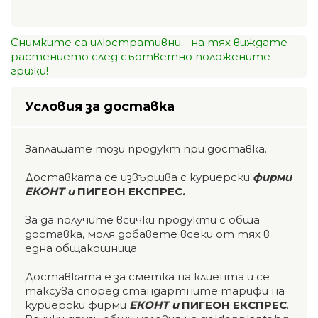
Снимките са илюстративни - на тях виждате
растението след съответно положените
грижи!
Условия за доставка
Заплащате този продукт при доставка.
Доставката се извършва с куриерски
фирми
ЕКОНТ и
ПИГЕОН ЕКСПРЕС
.
За да получите всички продукти с обща
доставка, моля добавете всеки от тях в
една общакошница.
Доставката е за сметка на клиента и се
таксува според стандартните тарифи на
куриерски фирми
ЕКОНТ и
ПИГЕОН ЕКСПРЕС
.