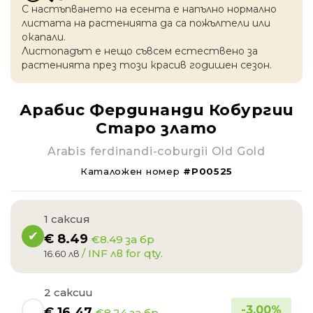
С настъпването на есентa е напълно нормално
листата на растенията да са пожълтели или
окапaли.
Листопадът е нещо съвсем естествено за
растенията през този красив годишен сезон.
Арабис Фердинанди Кобургии
Старо злато
Arabis ferdinandi-coburgii Old Gold
Каталожен номер
#P00525
1 саксия
€
8.49
€8.49 за бр
/ INF лв for qty.
16.60 лв
2 саксии
-
3.00
%
€
16.47
€8.24 за бр