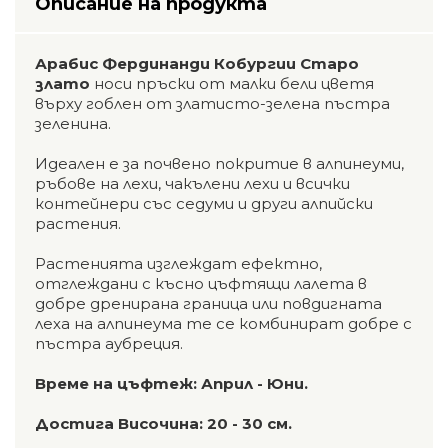
Описание на продукта
Арабис Фердинанди Кобургии Старо
злато
носи пръски от малки бели цветя
върху гоблен от златисто-зелена пъстра
зеленина.
Идеален е за почвено покритие в алпинеуми,
ръбове на лехи, чакълени лехи и всички
контейнери със седуми и други алпийски
растения.
Растенията изглеждат ефектно,
отглеждани с късно цъфтящи лалета в
добре дренирана граница или повдигната
леха на алпинеума те се комбинират добре с
пъстра аубреция.
Време на цъфтеж: Април - Юни.
Достига Височина: 20 - 30 см.