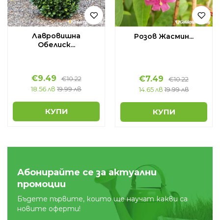
Лавровишна
Розов Жасмин...
Обелиск...
€
9.49
€
7.49
€
10.22
€
10.22
18.56 лв
19.99 лв
14.65 лв
19.99 лв
КУПИ
КУПИ
Абонирайте се за актуални
промоции
Бъдете първите, които ще научат какви са
новите оферти!