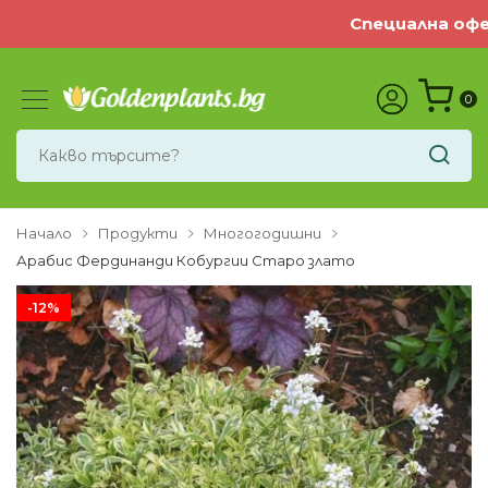
Специална оферт
0
Начало
Продукти
Многогодишни
Арабис Фердинанди Кобургии Старо злато
-12%