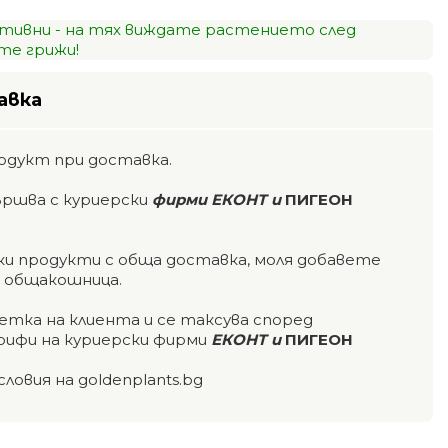
тивни - на тях виждате растението след
е грижи!
авка
одукт при доставка.
ършва с куриерски
фирми ЕКОНТ и
ПИГЕОН
чки продукти с обща доставка, моля добавете
а общакошница.
етка на клиента и се таксува според
ифи на куриерски фирми
ЕКОНТ и
ПИГЕОН
словия на goldenplants.bg