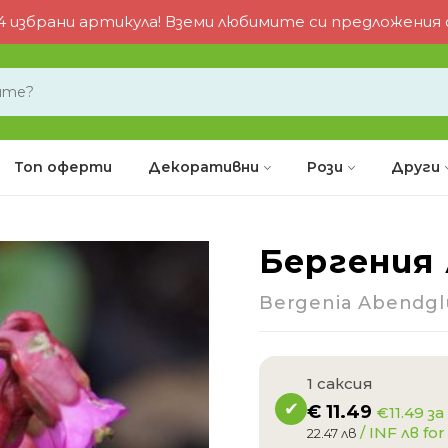
 избрани артикула! Вземи любимите си предложения от
Топ оферти
Декоративни
Рози
Други
Бергения
-34%
Bergenia Abendgl
1 саксия
€
11.49
€11.49 за
/ INF лв for
22.47 лв