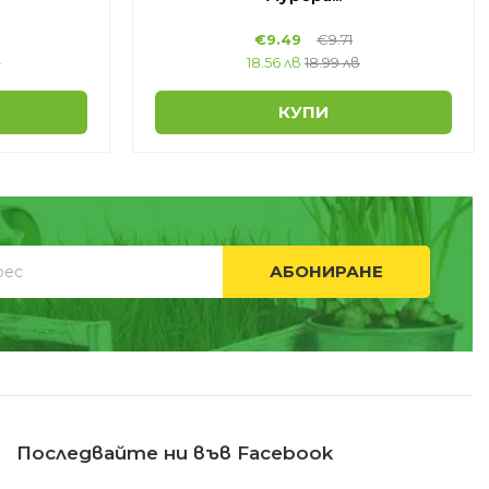
€
9.49
€
9.71
в
18.56 лв
18.99 лв
КУПИ
АБОНИРАНЕ
Последвайте ни във Facebook