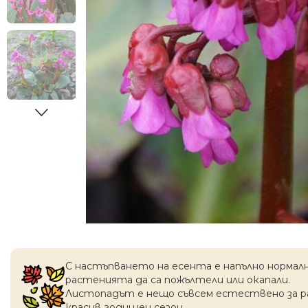
С настъпването на есентa е напълно нормал
растенията да са пожълтели или окапaли.
Листопадът е нещо съвсем естествено за 
красив годишен сезон.