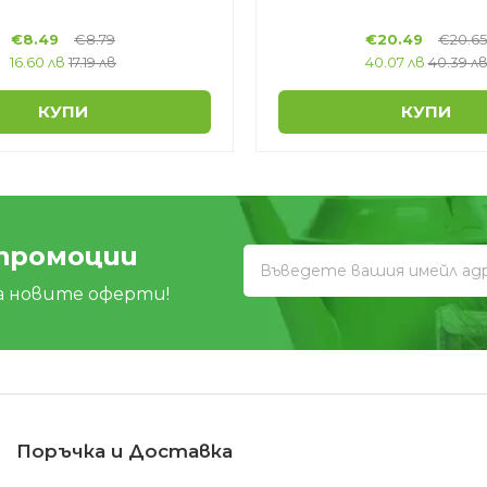
€
8.49
€
8.79
€
20.49
€
20.65
16.60 лв
17.19 лв
40.07 лв
40.39 л
КУПИ
КУПИ
 промоции
а новите оферти!
Поръчка и Доставка