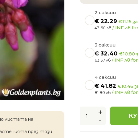
2 саксии
€
22.29
€11.15 з
/ INF лв for
43.60 лв
3 саксии
€
32.40
€10.80 
/ INF лв for
63.37 лв
4 саксии
€
41.82
€10.46 з
/ INF лв for
81.80 лв
+
КУ
-
но листата на
растенията през този