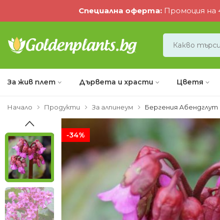
Специална оферта
:
Промоция на 4
За жив плет
Дървета и храсти
Цветя
Начало
Продукти
За алпинеум
Бергения Абендглут
-34%