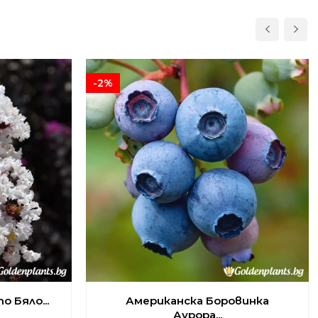
-2%
 Бяло...
Американска Боровинка
Аурора...