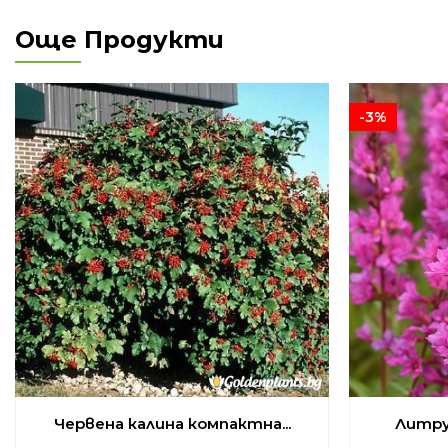
Още Продукти
-3%
Червена калина компактна...
Литру