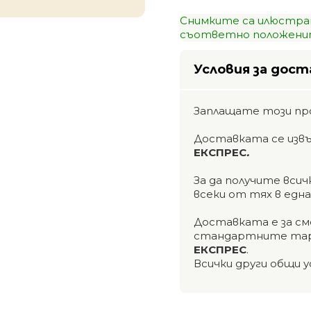
Снимките са илюстра
съответно положенит
Условия за дост
Заплащате този пр
Доставката се изв
ЕКСПРЕС
.
За да получите вси
всеки от тях в едн
Доставката е за см
стандартните тар
ЕКСПРЕС
.
Всички други общи у