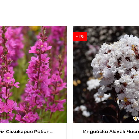
-1%
м Саликария Робин...
Индийски Люляк Чисто