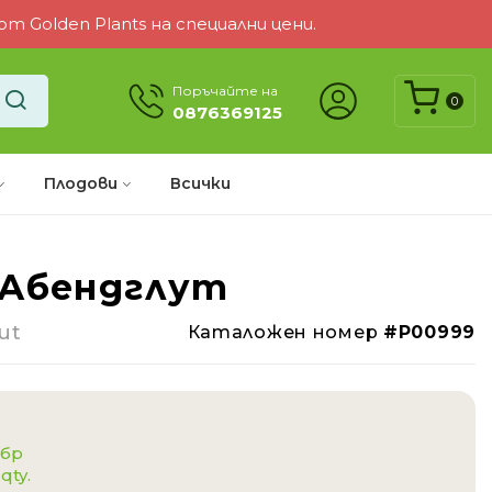
 Golden Plants на специални цени.
Поръчайте на
0
0876369125
Плодови
Всички
 Абендглут
-34%
ut
Каталожен номер
#P00999
 бр
 qty.