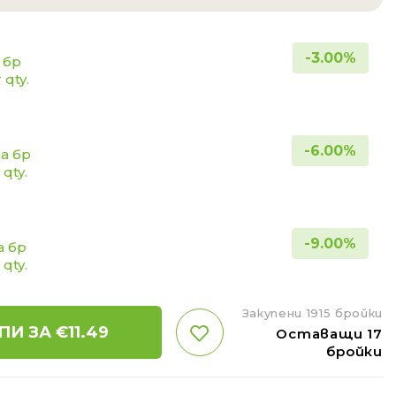
-
3.00
%
а бр
 qty.
-
6.00
%
за бр
 qty.
-
9.00
%
а бр
 qty.
Закупени 1915 бройки
ПИ ЗА €
11.49
Оставащи 17
бройки