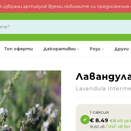
 избрани артикула! Вземи любимите си предложения от
Топ оферти
Декоративни
Рози
Други
Лавандул
-4%
Lavandula interme
1 саксия
€
8.49
€8.49 за
/ INF лв for
16.60 лв