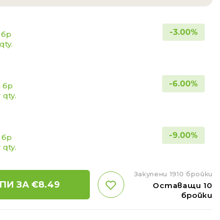
-
3.00
%
 бр
qty.
-
6.00
%
а бр
 qty.
-
9.00
%
а бр
 qty.
Закупени 1910 бройки
ПИ ЗА €
8.49
Оставащи 10
бройки