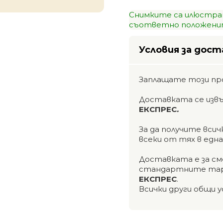
Снимките са илюстра
съответно положенит
Условия за дост
Заплащате този пр
Доставката се изв
ЕКСПРЕС
.
За да получите вси
всеки от тях в едн
Доставката е за см
стандартните тар
ЕКСПРЕС
.
Всички други общи у