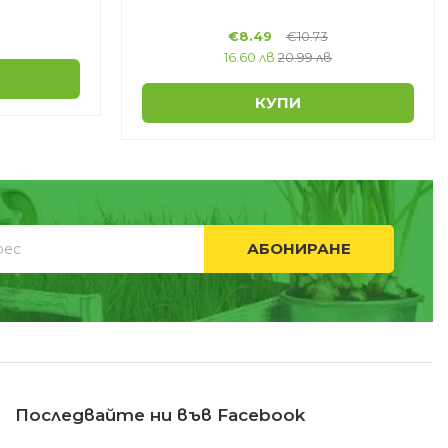
€
8.49
€
10.73
16.60 лв
20.99 лв
КУПИ
АБОНИРАНЕ
Последвайте ни във Facebook