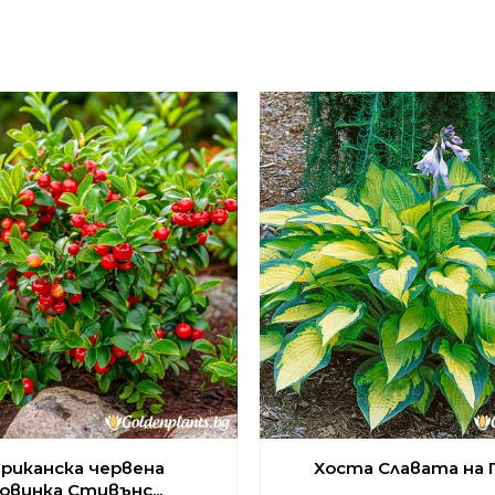
риканска червена
Хоста Славата на П
овинка Стивънс...