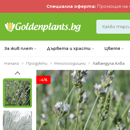
Специална оферта
:
Промоция на 4
За жив плет
Дървета и храсти
Цветя
Начало
Продукти
Многогодишни
Лавандула Алба
-4%