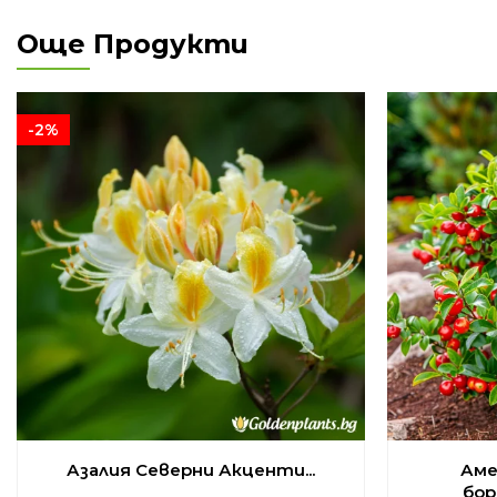
Още Продукти
-2%
Азалия Северни Акценти...
Аме
бор