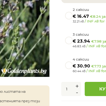
2 саксии
€
16.47
€8.24 за
/ INF лв for 
32.21 лв
3 саксии
€
23.94
€7.98 з
/ INF лв for
46.83 лв
4 саксии
€
30.90
€7.73 з
/ INF лв for
60.44 лв
+
КУ
-
но листата на
растенията през този