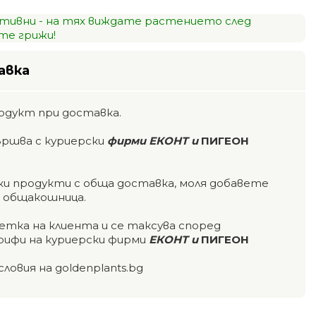
тивни - на тях виждате растението след
е грижи!
авка
одукт при доставка.
ършва с куриерски
фирми ЕКОНТ и
ПИГЕОН
чки продукти с обща доставка, моля добавете
а общакошница.
етка на клиента и се таксува според
ифи на куриерски фирми
ЕКОНТ и
ПИГЕОН
словия на goldenplants.bg