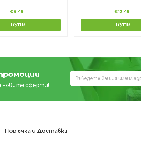
€
8.49
€
12.49
КУПИ
КУПИ
 промоции
а новите оферти!
Поръчка и Доставка