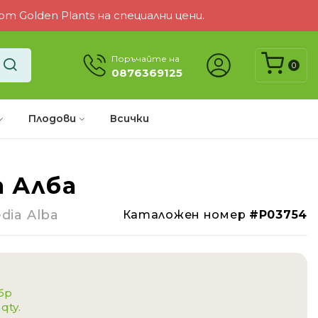
 Golden Plants на специални цени.
Поръчайте на
0
0876369125
Плодови
Всички
а Алба
-4%
dia Alba
Каталожен номер
#P03754
 бр
 qty.