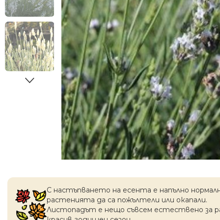
С настъпването на есентa е напълно нормал
растенията да са пожълтели или окапaли.
Листопадът е нещо съвсем естествено за 
красив годишен сезон.