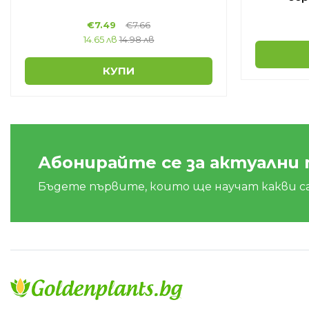
€
7.49
€
7.66
14.65 лв
14.98 лв
КУПИ
Абонирайте се за актуални
Бъдете първите, които ще научат какви с