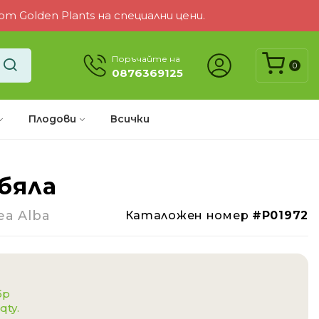
 Golden Plants на специални цени.
Поръчайте на
0
0876369125
Плодови
Всички
бяла
-1%
ea Alba
Каталожен номер
#P01972
бр
qty.