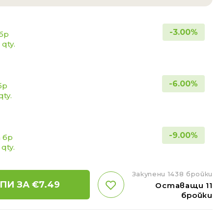
-
3.00
%
 бр
 qty.
-
6.00
%
бр
qty.
-
9.00
%
а бр
 qty.
Закупени 1438 бройки
ПИ ЗА €
7.49
Оставащи 11
бройки