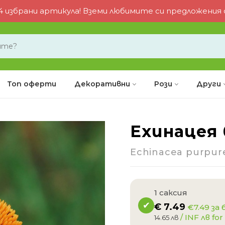
 избрани артикула! Вземи любимите си предложения от
Топ оферти
Декоративни
Рози
Други
Eхинацея 
-1%
Echinacea purpur
1 саксия
€
7.49
€7.49 за 
/ INF лв for 
14.65 лв