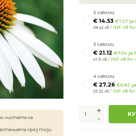
2 саксии
€
14.53
€7.27 за
/ INF лв for
28.42 лв
3 саксии
€
21.12
€7.04 за 
/ INF лв for 
41.31 лв
4 саксии
€
27.26
€6.82 з
/ INF лв for
53.32 лв
+
КУ
-
но листата на
растенията през този