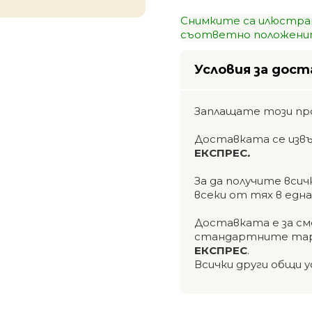
Снимките са илюстра
съответно положенит
Условия за дост
Заплащате този пр
Доставката се изв
ЕКСПРЕС
.
За да получите вси
всеки от тях в едн
Доставката е за см
стандартните тар
ЕКСПРЕС
.
Всички други общи у