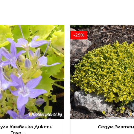
-29%
ула Камбанка Диксън
Седум Златен.
Голд...