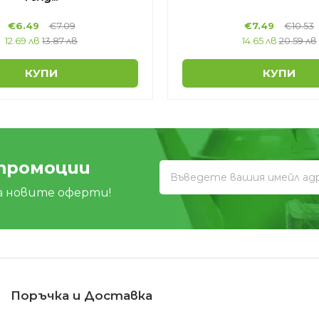
€
6.49
€
7.09
€
7.49
€
10.53
12.69 лв
13.87 лв
14.65 лв
20.59 лв
КУПИ
КУПИ
 промоции
а новите оферти!
Поръчка и Доставка