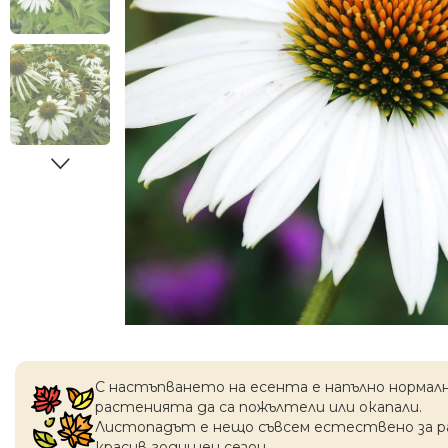
С настъпването на есентa е напълно нормал
растенията да са пожълтели или окапaли.
Листопадът е нещо съвсем естествено за 
красив годишен сезон.