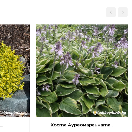
..
Хоста Ауреомаргината...