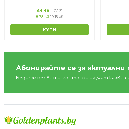
€
4.49
€
5.21
8.78 лв
10.19 лв
КУПИ
Абонирайте се за актуални
Бъдете първите, които ще научат какви с