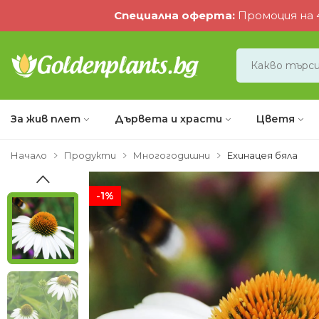
Специална оферта
:
Промоция на 4
За жив плет
Дървета и храсти
Цветя
Начало
Продукти
Многогодишни
Eхинацея бяла
-1%