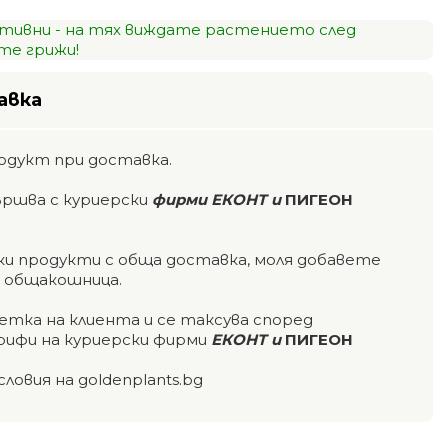
тивни - на тях виждате растението след
е грижи!
авка
одукт при доставка.
ършва с куриерски
фирми ЕКОНТ и
ПИГЕОН
чки продукти с обща доставка, моля добавете
а общакошница.
етка на клиента и се таксува според
ифи на куриерски фирми
ЕКОНТ и
ПИГЕОН
словия на goldenplants.bg