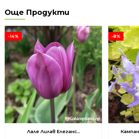
Още Продукти
-14%
-8%
Лале Лилав Елеганс...
Кампан