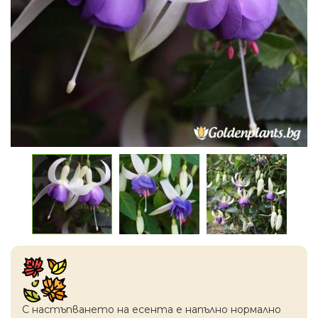
С настъпването на есентa е напълно нормално