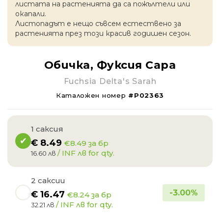
листата на растенията да са пожълтели или
окапaли.
Листопадът е нещо съвсем естествено за
растенията през този красив годишен сезон.
Обичка, Фуксия Сара
Fuchsia Delta's Sarah
Каталожен номер
#P02363
1 саксия
€
8.49
€8.49 за бр
/ INF лв for qty.
16.60 лв
2 саксии
-
3.00
%
€
16.47
€8.24 за бр
/ INF лв for qty.
32.21 лв