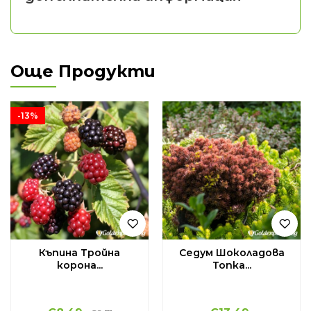
Още Продукти
-13%
Къпина Тройна
Седум Шоколадова
корона...
Топка...