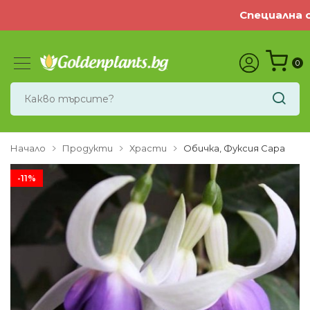
Специална оф
0
Начало
Продукти
Храсти
Обичка, Фуксия Сара
-11%