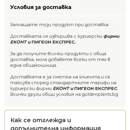
Условия за доставка
Заплащате този продукт при доставка.
Доставката се извършва с куриерски
фирми
ЕКОНТ и
ПИГЕОН ЕКСПРЕС
.
За да получите всички продукти с обща
доставка, моля добавете всеки от тях в
една общакошница.
Доставката е за сметка на клиента и се
таксува според стандартните тарифи на
куриерски фирми
ЕКОНТ и
ПИГЕОН ЕКСПРЕС
.
Всички други общи условия на goldenplants.bg
Как се отглежда и
допълнителна информация