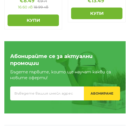
€
8.49
€
13.49
€
9.71
16.60 лв
18.99 лв
КУПИ
КУПИ
Абонирайте се за актуални
промоции
Бъдете първите, които ще научат какви са
новите оферти!
АБОНИРАНЕ