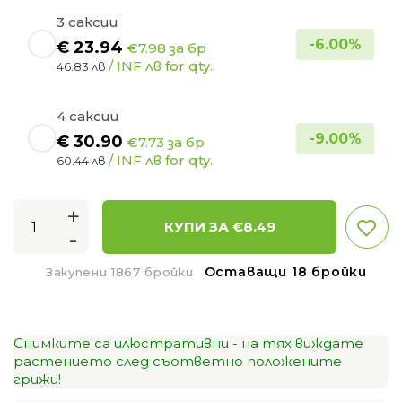
3 саксии
-
6.00
%
€
23.94
€7.98 за бр
/ INF лв for qty.
46.83 лв
4 саксии
-
9.00
%
€
30.90
€7.73 за бр
/ INF лв for qty.
60.44 лв
+
КУПИ ЗА €
8.49
-
Оставащи 18 бройки
Закупени 1867 бройки
Снимките са илюстративни - на тях виждате
растението след съответно положените
грижи!