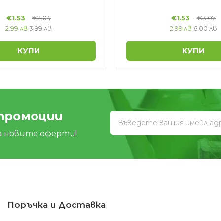
€
1.53
€
2.04
€
1.53
€
3.07
2.99 лв
3.99 лв
2.99 лв
6.00 лв
КУПИ
КУПИ
 промоции
а новите оферти!
Поръчка и Доставка