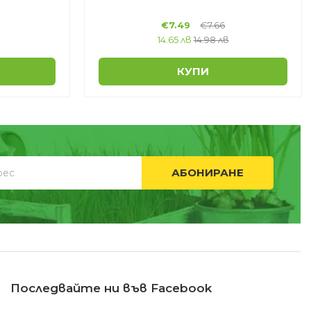
€
7.49
€
7.66
14.65 лв
14.98 лв
КУПИ
АБОНИРАНЕ
Последвайте ни във Facebook