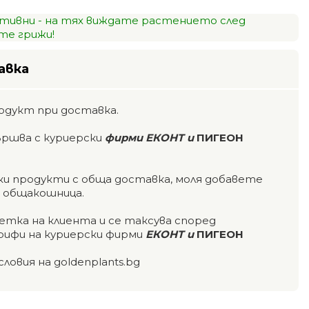
тивни - на тях виждате растението след
е грижи!
авка
одукт при доставка.
ършва с куриерски
фирми ЕКОНТ и
ПИГЕОН
чки продукти с обща доставка, моля добавете
а общакошница.
етка на клиента и се таксува според
ифи на куриерски фирми
ЕКОНТ и
ПИГЕОН
словия на goldenplants.bg