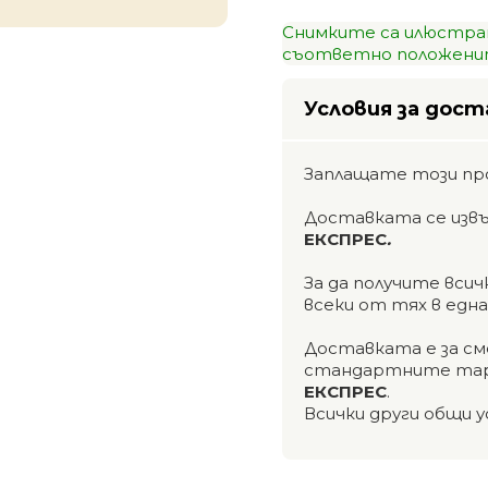
Снимките са илюстра
съответно положенит
Условия за дост
Заплащате този пр
Доставката се изв
ЕКСПРЕС
.
За да получите вси
всеки от тях в едн
Доставката е за см
стандартните тар
ЕКСПРЕС
.
Всички други общи у