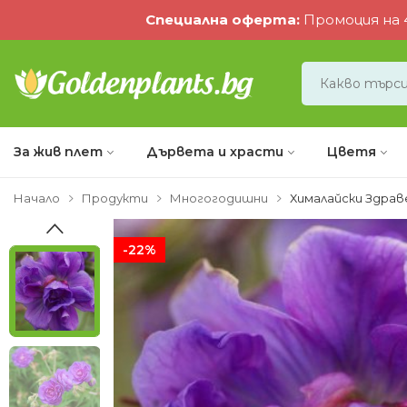
Специална оферта
:
Промоция на 4
За жив плет
Дървета и храсти
Цветя
Начало
Продукти
Многогодишни
Хималайски Здрав
-22%