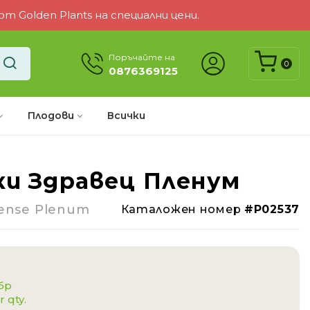
 Golden Plants на специални цени.
Поръчайте на
0
0876369125
Плодови
Всички
ки Здравец Пленум
-22%
ense Plenum
Каталожен номер
#P02537
 бр
r qty.