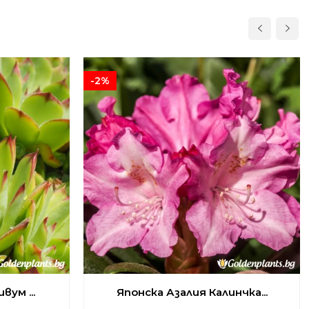
-2%
ум ...
Японска Азалия Калинчка...