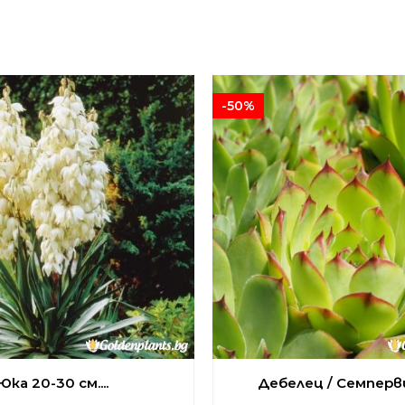
-50%
Юка 20-30 см....
Дебелец / Семпервив