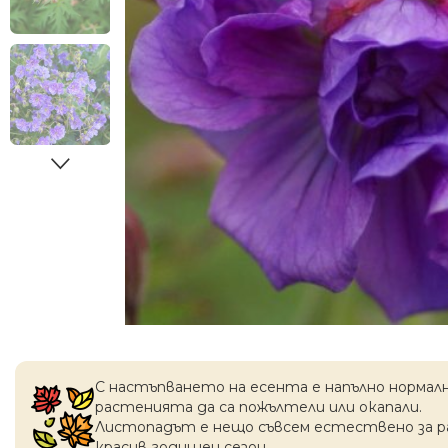
С настъпването на есентa е напълно нормал
растенията да са пожълтели или окапaли.
Листопадът е нещо съвсем естествено за 
красив годишен сезон.