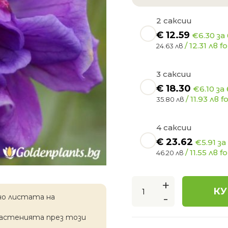
2 саксии
€
12.59
€6.30 за
/ 12.31 лв fo
24.63 лв
3 саксии
€
18.30
€6.10 за
/ 11.93 лв f
35.80 лв
4 саксии
€
23.62
€5.91 за
/ 11.55 лв fo
46.20 лв
+
КУ
-
но листата на
растенията през този