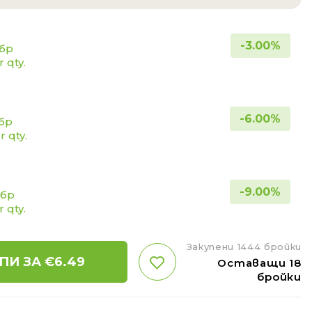
-
3.00
%
 бр
r qty.
-
6.00
%
 бр
or qty.
-
9.00
%
 бр
r qty.
Закупени 1444 бройки
ПИ ЗА €
6.49
Оставащи 18
бройки