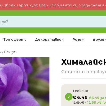
 избрани артикула! Вземи любимите си предложения от
Топ оферти
Декоративни
Рози
Други
ец Пленум
Хималайс
-22%
Geranium himalay
1 саксия
€
6.49
€6.49 за
/ 12.69 лв fo
12.69 лв