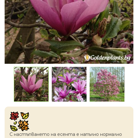
С настъпването на есентa е напълно нормално