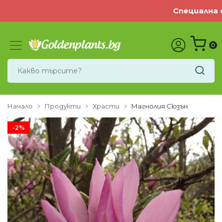
Специална о
0
Начало
Продукти
Храсти
Магнолия Сюзън
-2%