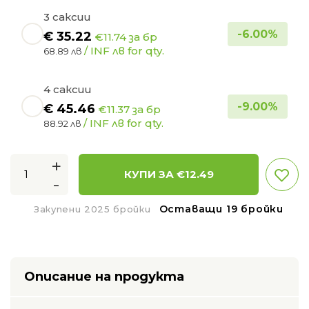
3 саксии
-
6.00
%
€
35.22
€11.74 за бр
/ INF лв for qty.
68.89 лв
4 саксии
-
9.00
%
€
45.46
€11.37 за бр
/ INF лв for qty.
88.92 лв
+
КУПИ ЗА €
12.49
-
Оставащи 19 бройки
Закупени 2025 бройки
Описание на продукта