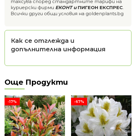
таксува според стандартните тарифи на
куриерски фирми
ЕКОНТ и
ПИГЕОН ЕКСПРЕС
.
Всички други общи условия на goldenplants.bg
Как се отглежда и
допълнителна информация
Още Продукти
-17%
-67%