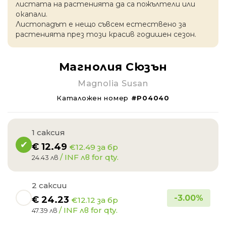
листата на растенията да са пожълтели или
окапaли.
Листопадът е нещо съвсем естествено за
растенията през този красив годишен сезон.
Магнолия Сюзън
Magnolia Susan
Каталожен номер
#P04040
1 саксия
€
12.49
€12.49 за бр
/ INF лв for qty.
24.43 лв
2 саксии
-
3.00
%
€
24.23
€12.12 за бр
/ INF лв for qty.
47.39 лв