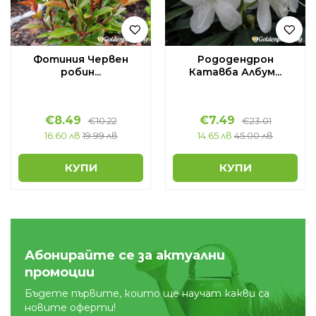
Фотиния Червен
Рододендрон
робин...
Катавба Албум...
€
8.49
€
7.49
€
10.22
€
23.01
16.60 лв
19.99 лв
14.65 лв
45.00 лв
КУПИ
КУПИ
Абонирайте се за актуални
промоции
Бъдете първите, които ще научат какви са
новите оферти!