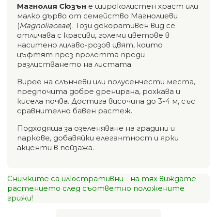
Магнолия Сюзън
е широколистен храст или
малко дърво от семейство Магнолиеви
(
Magnoliaceae
). Този декоративен вид се
отличава с красиви, големи цветове в
наситено лилаво-розов цвят, които
цъфтят през пролетта преди
разлистването на листата.
Вирее на слънчеви или полусенчести места,
предпочита добре дренирана, рохкава и
кисела почва. Достига височина до 3-4 м, със
сравнително бавен растеж.
Подходяща за озеленяване на градини и
паркове, добавяйки елегантност и ярки
акценти в пейзажа.
Снимките са илюстративни - на тях виждате
растението след съответно положените
грижи!