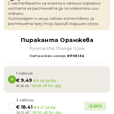
С настъпването на есентa е напълно нормално
листата на растенията да са пожълтели или
окапaли.
Листопадът е нещо съвсем естествено за
растенията през този красив годишен сезон.
Пираканта Оранжева
Pyracantha Orange Glow
Каталожен номер
#P05134
1 саксия
€
9.49
€9.49 за бр
/ 18.56 лв for qty.
18.56 лв
2 саксии
-
3.00
%
€
18.41
€9.21 за бр
/ 18.00 лв for qty.
36.01 лв