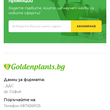
промоции
Бъдете първите, които ще научат какви са
новите оферти!
АБОНИРАНЕ
Данни за фирмата:
, ДДС:
гр. София
Поръчайте на
Телефон
0876369125