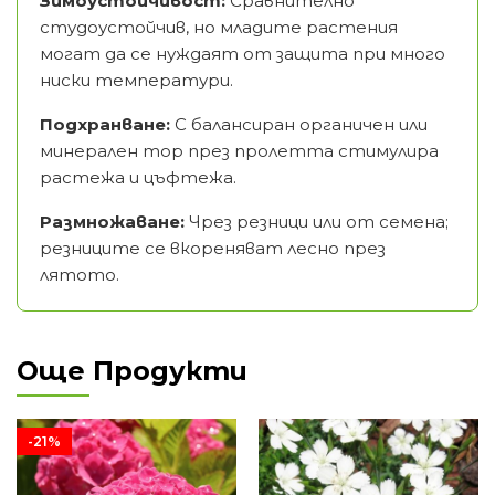
Зимоустойчивост:
Сравнително
студоустойчив, но младите растения
могат да се нуждаят от защита при много
ниски температури.
Подхранване:
С балансиран органичен или
минерален тор през пролетта стимулира
растежа и цъфтежа.
Размножаване:
Чрез резници или от семена;
резниците се вкореняват лесно през
лятото.
Още Продукти
-21%