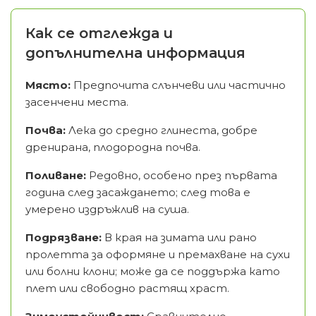
Как се отглежда и
допълнителна информация
Място:
Предпочита слънчеви или частично
засенчени места.
Почва:
Лека до средно глинеста, добре
дренирана, плодородна почва.
Поливане:
Редовно, особено през първата
година след засаждането; след това е
умерено издръжлив на суша.
Подрязване:
В края на зимата или рано
пролетта за оформяне и премахване на сухи
или болни клони; може да се поддържа като
плет или свободно растящ храст.