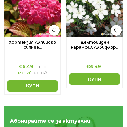
Хортензия Алпийско
Делтовиден
сияние...
карамфил Албифлор...
€
6.49
€
6.49
€
8.18
12.69 лв
16.00 лв
КУПИ
КУПИ
Абонирайте се за актуални