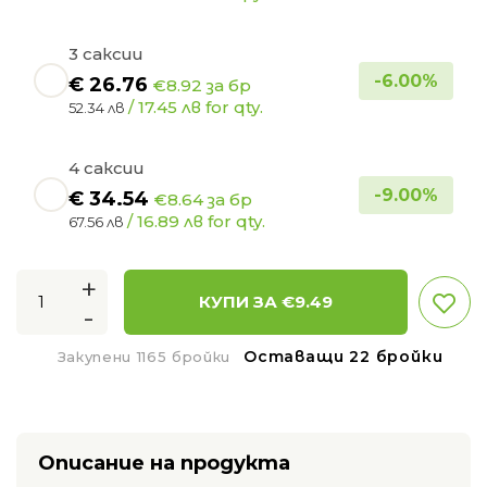
3 саксии
-
6.00
%
€
26.76
€8.92 за бр
/ 17.45 лв for qty.
52.34 лв
4 саксии
-
9.00
%
€
34.54
€8.64 за бр
/ 16.89 лв for qty.
67.56 лв
+
КУПИ ЗА €
9.49
-
Оставащи 22 бройки
Закупени 1165 бройки
Описание на продукта