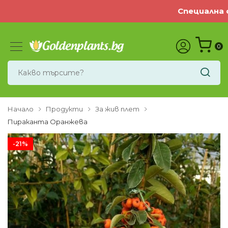
Специална оф
0
Начало
Продукти
За жив плет
Пираканта Оранжева
-21%