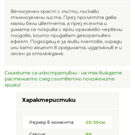
Вечнозелен храст с гъсти, лъскави
тъмнозелени листа. През пролетта дава
малки бели цветчета, а през есента и
зимата се покрива с ярки оранжево-червени
плодове, които придават декоративен
ефект. Подходящ е за живи плетове, огради
или като акцент в градината, издръжлив е и
лесен за отглеждане.
Снимките са илюстративни - на тях виждате
растението след съответно положените
грижи!
Характеристики
Размер в момента
20-30см.
Саксия:
P9