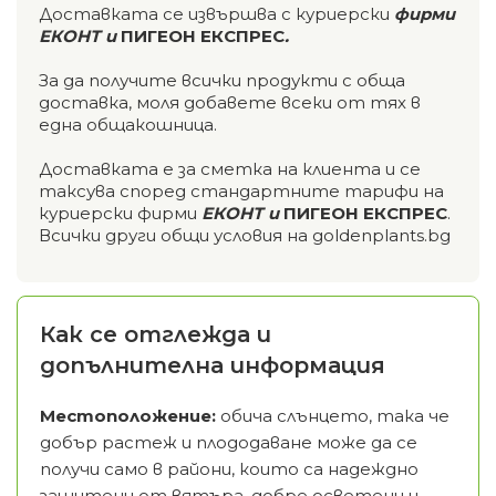
Доставката се извършва с куриерски
фирми
ЕКОНТ и
ПИГЕОН ЕКСПРЕС
.
За да получите всички продукти с обща
доставка, моля добавете всеки от тях в
една общакошница.
Доставката е за сметка на клиента и се
таксува според стандартните тарифи на
куриерски фирми
ЕКОНТ и
ПИГЕОН ЕКСПРЕС
.
Всички други общи условия на goldenplants.bg
Как се отглежда и
допълнителна информация
Местоположение:
обича слънцето, така че
добър растеж и плододаване може да се
получи само в райони, които са надеждно
защитени от вятъра, добре осветени и