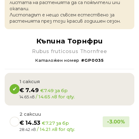
листата на растенията да са пожълтели или
окапaли.
Листопадът е нещо съвсем естествено за
растенията през този красив годишен сезон.
Къпина Торнфри
Rubus fruticosus Thornfree
Каталожен номер
#GP0035
1 саксия
€
7.49
€7.49 за бр
/ 14.65 лв for qty.
14.65 лв
2 саксии
-
3.00
%
€
14.53
€7.27 за бр
/ 14.21 лв for qty.
28.42 лв