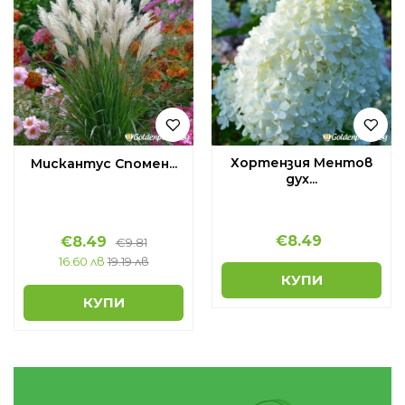
Хортензия Ментов
Мискантус Спомен...
дух...
€
8.49
€
8.49
€
9.81
16.60 лв
19.19 лв
КУПИ
КУПИ