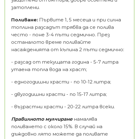
затоплени.
Поливане:
Първите 1, 5 месеца и при силна
топлина разсадът трябва да се полива
често - поне 3-4 пъти седмично. През
останалото време поливайте
насажденията от къпина 2 пъти седмично:
- разсад от текущата година - 5-7 литра
утаена топла вода на храст;
- едногодишни храсти - по 10-12 литра;
- двугодишни храсти - по 15-17 литра;
- възрастни храсти - 20-22 литра всеки.
Правилното мулчиране
намалява
поливането с около 15%. В случай на
дъждовно лято можете да поливате