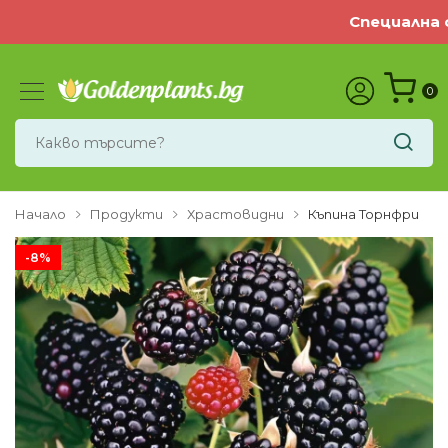
Специална оф
0
Начало
Продукти
Храстовидни
Къпина Торнфри
-8%