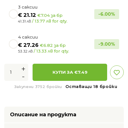
3 саксии
-
6.00
%
€
21.12
€7.04 за бр
/ 13.77 лв for qty.
41.31 лв
4 саксии
-
9.00
%
€
27.26
€6.82 за бр
/ 13.33 лв for qty.
53.32 лв
+
КУПИ ЗА €
7.49
-
Оставащи 18 бройки
Закупени 3752 бройки
Описание на продукта