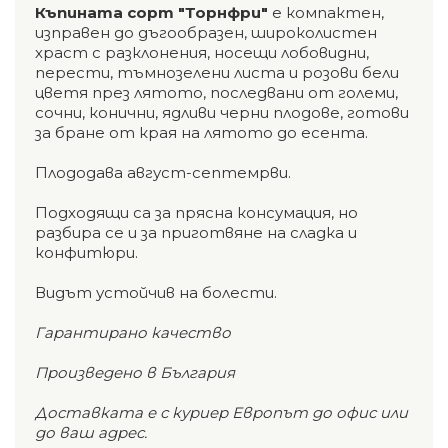
Къпината сорт "Торнфри"
е компактен,
изправен до дъгообразен, широколистен
храст с разклонения, носещи лобовидни,
перести, тъмнозелени листа и розови бели
цветя през лятото, последвани от големи,
сочни, конични, ядливи черни плодове, готови
за бране от края на лятото до есента.
Плододава август-септемрви.
Подходящи са за прясна консумация, но
разбира се и за приготвяне на сладка и
конфитюри.
Видът устойчив на болести.
Гарантирано качество
Произведено в България
Доставката е с куриер Европът до офис или
до ваш адрес.