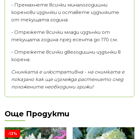
- Премахнете всички миналогодишни
коренови издънки и оставете издънките
от текущата година.
- Отрежете всички млади издънки от
текущата година през есента до 170 см.
- Отрежете всички двегодишни издънки в
корена.
Снимката е илюстративна - на снимката е
показано как ще изглежда растението след
положените необходими грижи!
Още Продукти
-13%