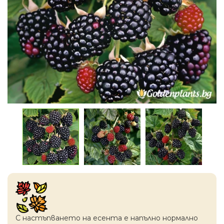
С настъпването на есентa е напълно нормално