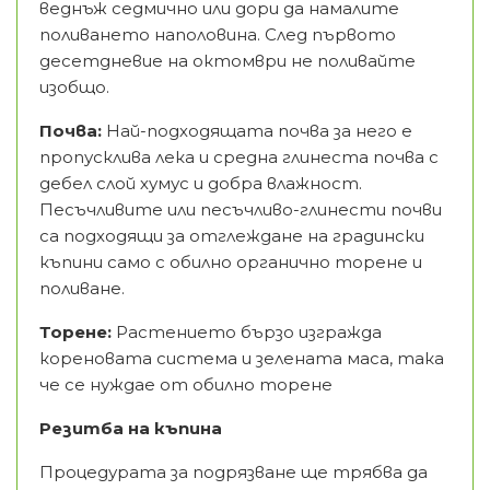
веднъж седмично или дори да намалите
поливането наполовина. След първото
десетдневие на октомври не поливайте
изобщо.
Почва:
Най-подходящата почва за него е
пропусклива лека и средна глинеста почва с
дебел слой хумус и добра влажност.
Песъчливите или песъчливо-глинести почви
са подходящи за отглеждане на градински
къпини само с обилно органично торене и
поливане.
Торене:
Растението бързо изгражда
кореновата система и зелената маса, така
че се нуждае от обилно торене
Резитба на къпина
Процедурата за подрязване ще трябва да