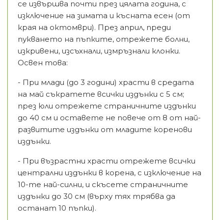
се извършва почти през цялата година, с
изключение на зимата и късната есен (от
края на октомври). През април, преди
пукването на пъпките, отрежете болни,
изкривени, изсъхнали, измръзнали клонки.
Освен това:
- При млади (до 3 години) храсти в средата
на май съкратете всички издънки с 5 см;
през юли отрежете страничните издънки
до 40 см и оставете не повече от 8 от най-
развитите издънки от младите коренови
издънки.
- При възрастни храсти отрежете всички
централни издънки в корена, с изключение на
10-те най-силни, и скъсете страничните
издънки до 30 см (върху тях трябва да
останат 10 пъпки).