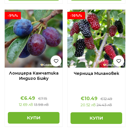
-9%%
-16%%
Лоницера Камчатика
Черница Милановек
Индиго Бижу
€6.49
€10.49
€7.15
€12.49
12.69 лв
13.98 лв
20.52 лв
24.43 лв
КУПИ
КУПИ