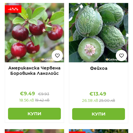
-4%%
Американска Червена
Фейхоа
Боровинка Ланглойс
€9.49
€13.49
€9.93
18.56 лв
19.42 лв
26.38 лв
25.00 лв
КУПИ
КУПИ