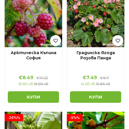
Арктическа Къпина
Градинска Ягода
София
Розова Панда
€8.49
€7.49
€10.22
€8.11
16.60 лв
19.99 лв
14.65 лв
15.86 лв
КУПИ
КУПИ
-26%%
-5%%