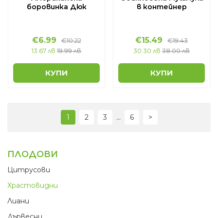
боровинка Дюк
в контейнер
€6.99
€15.49
€10.22
€19.43
13.67 лв
19.99 лв
30.30 лв
38.00 лв
КУПИ
КУПИ
...
1
2
3
6
>
ПЛОДОВИ
Цитрусови
Храстовидни
Лиани
Дървесни