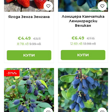
Лоницера Камчатика
Ягода Зенга Зенгана
Ленинградски
Великан
€6.49
€4.49
€7.15
€5.11
12.69 лв
13.98 лв
8.78 лв
9.99 лв
КУПИ
КУПИ
-31%%