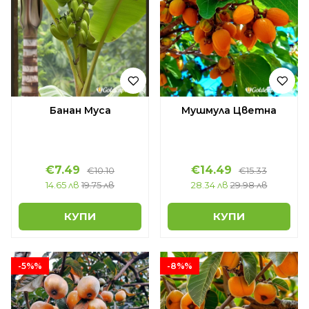
Банан Муса
Мушмула Цветна
€7.49
€14.49
€10.10
€15.33
14.65 лв
19.75 лв
28.34 лв
29.98 лв
КУПИ
КУПИ
-5%%
-8%%