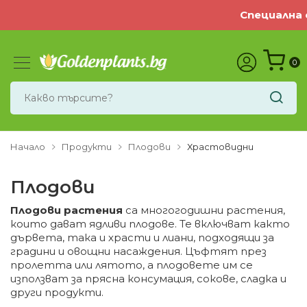
Специална офер
0
Начало
Продукти
Плодови
Храстовидни
Плодови
Плодови растения
са многогодишни растения,
които дават ядливи плодове. Те включват както
дървета, така и храсти и лиани, подходящи за
градини и овощни насаждения. Цъфтят през
пролетта или лятото, а плодовете им се
използват за прясна консумация, сокове, сладка и
други продукти.