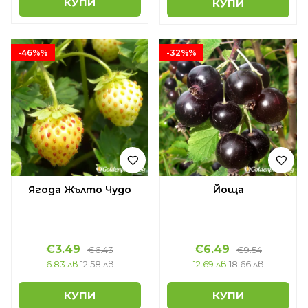
КУПИ
КУПИ
-46%%
-32%%
Ягода Жълто Чудо
Йоща
€3.49
€6.49
€6.43
€9.54
6.83 лв
12.58 лв
12.69 лв
18.66 лв
КУПИ
КУПИ