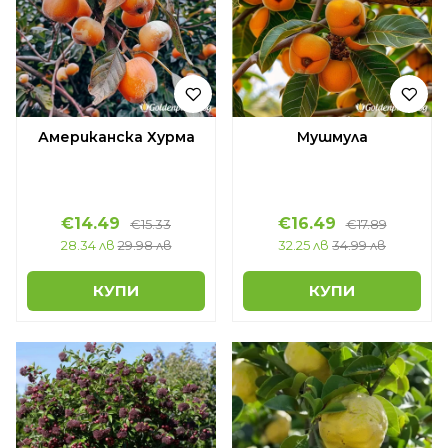
Американска Хурма
Мушмула
€14.49
€16.49
€15.33
€17.89
28.34 лв
29.98 лв
32.25 лв
34.99 лв
КУПИ
КУПИ