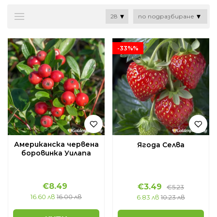
-33%%
Американска червена
Ягода Селва
боровинка Уилапа
€8.49
€3.49
€5.23
16.60 лв
16.00 лв
6.83 лв
10.23 лв