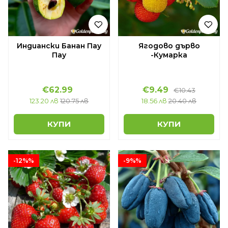
Индиански Банан Пау
Ягодово дърво
Пау
-Кумарка
€62.99
€9.49
€10.43
123.20 лв
120.75 лв
18.56 лв
20.40 лв
КУПИ
КУПИ
-12%%
-9%%