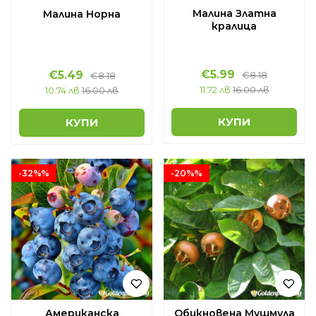
Малина Златна
Малина Норна
кралица
€5.99
€5.49
€8.18
€8.18
11.72 лв
16.00 лв
10.74 лв
16.00 лв
КУПИ
КУПИ
-32%%
-20%%
Американска
Обикновена Мушмула