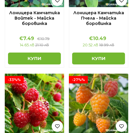
Лоницера Камчатика
Лоницера Камчатика
Войтек - Майска
Пчела - Майска
боровинка
боровинка
€7.49
€10.49
€10.79
14.65 лв
21.10 лв
20.52 лв
18.99 лв
КУПИ
КУПИ
-33%%
-27%%