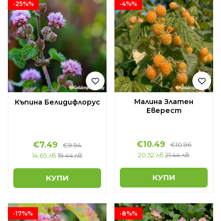
-25%%
-4%%
Малина Златен
Къпина Белидифлорус
Еверест
€10.49
€7.49
€10.96
€9.94
20.52 лв
21.44 лв
14.65 лв
19.44 лв
КУПИ
КУПИ
-17%%
-8%%