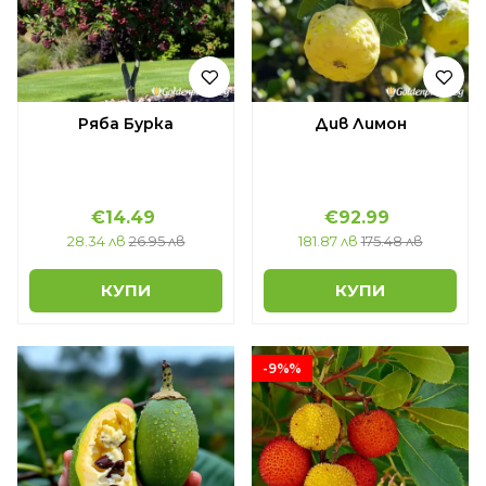
Ряба Бурка
Див Лимон
€14.49
€92.99
28.34 лв
26.95 лв
181.87 лв
175.48 лв
КУПИ
КУПИ
-9%%