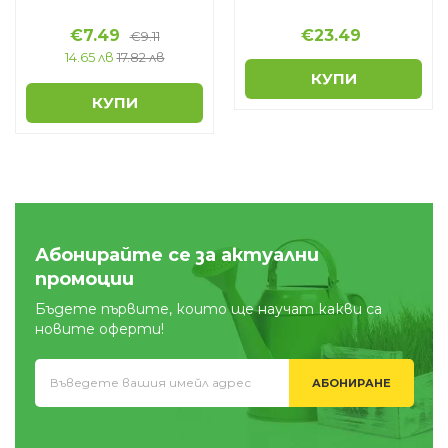
€
7.49
€
23.49
€
9.11
14.65 лв
17.82 лв
КУПИ
КУПИ
Абонирайте се за актуални
промоции
Бъдете първите, които ще научат какви са
новите оферти!
АБОНИРАНЕ