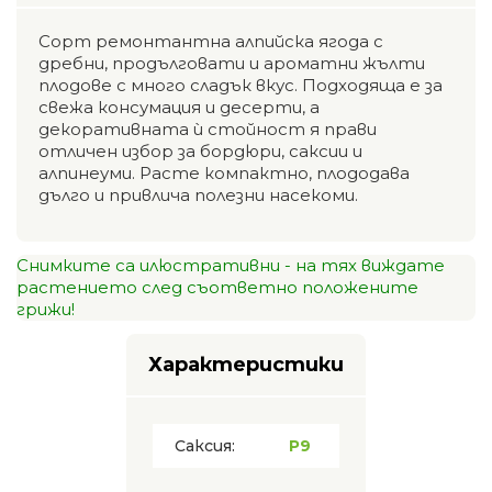
Сорт ремонтантна алпийска ягода с
дребни, продълговати и ароматни жълти
плодове с много сладък вкус. Подходяща е за
свежа консумация и десерти, а
декоративната ѝ стойност я прави
отличен избор за бордюри, саксии и
алпинеуми. Расте компактно, плододава
дълго и привлича полезни насекоми.
Снимките са илюстративни - на тях виждате
растението след съответно положените
грижи!
Характеристики
Саксия:
P9