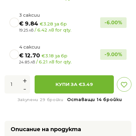
3 саксии
-
6.00
%
€
9.84
€3.28 за бр
/ 6.42 лв for qty.
19.25 лв
4 саксии
-
9.00
%
€
12.70
€3.18 за бр
/ 6.21 лв for qty.
24.85 лв
+
КУПИ ЗА €
3.49
-
Оставащи 14 бройки
Закупени 29 бройки
Описание на продукта