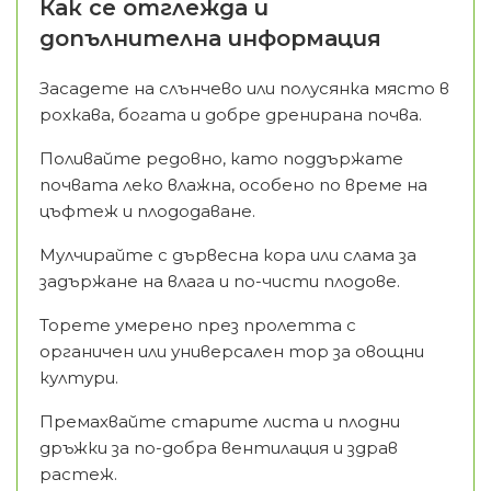
Как се отглежда и
допълнителна информация
Засадете на слънчево или полусянка място в
рохкава, богата и добре дренирана почва.
Поливайте редовно, като поддържате
почвата леко влажна, особено по време на
цъфтеж и плододаване.
Мулчирайте с дървесна кора или слама за
задържане на влага и по-чисти плодове.
Торете умерено през пролетта с
органичен или универсален тор за овощни
култури.
Премахвайте старите листа и плодни
дръжки за по-добра вентилация и здрав
растеж.