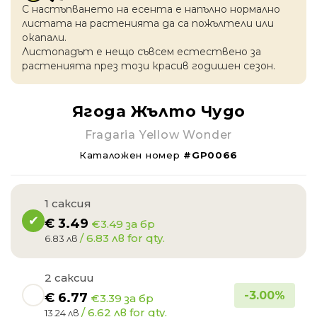
С настъпването на есентa е напълно нормално
листата на растенията да са пожълтели или
окапaли.
Листопадът е нещо съвсем естествено за
растенията през този красив годишен сезон.
Ягода Жълто Чудо
Fragaria Yellow Wonder
Каталожен номер
#GP0066
1 саксия
€
3.49
€3.49 за бр
/ 6.83 лв for qty.
6.83 лв
2 саксии
-
3.00
%
€
6.77
€3.39 за бр
/ 6.62 лв for qty.
13.24 лв