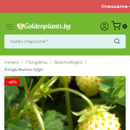
Специална оф
0
Начало
Продукти
Храстовидни
Ягода Жълто Чудо
-46%