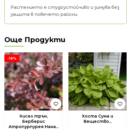
Растението е студоустойчиво и зимува без
защита в повечето райони.
Още Продукти
-18%
Кисел трън,
Хоста Сума и
Берберис
Вещество...
Атропурпурея Нана...