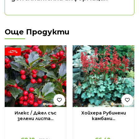
Още Продукти
-47%
Илекс / Джел със
Хойхера Рубинени
зелени листа...
камбани...