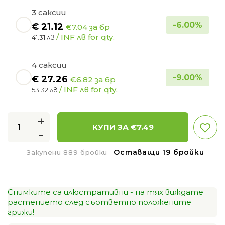
3 саксии
-
6.00
%
€
21.12
€7.04 за бр
/ INF лв for qty.
41.31 лв
4 саксии
-
9.00
%
€
27.26
€6.82 за бр
/ INF лв for qty.
53.32 лв
+
КУПИ ЗА €
7.49
-
Оставащи 19 бройки
Закупени 889 бройки
Снимките са илюстративни - на тях виждате
растението след съответно положените
грижи!