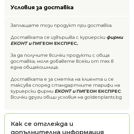
Условия за доставка
Заплащате този продукт при доставка.
Доставката се извършва с куриерски
фирми
ЕКОНТ и
ПИГЕОН ЕКСПРЕС
.
За да получите всички продукти с обща
доставка, моля добавете всеки от тях в
една общакошница.
Доставката е за сметка на клиента и се
таксува според стандартните тарифи на
куриерски фирми
ЕКОНТ и
ПИГЕОН ЕКСПРЕС
.
Всички други общи условия на goldenplants.bg
Как се отглежда и
допълнителна информация