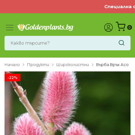
Специална оф
0
Начало
Продукти
Широколистни
Върба Връх Асо
-22%