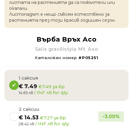
листата на растенията да са пожълтели или
окапaли.
Листопадът е нещо съвсем естествено за
растенията през този красив годишен сезон.
Върба Връх Асо
Salix gracilistyla Mt. Aso
Каталожен номер
#P05251
1 саксия
€
7.49
€7.49 за бр
/ INF лв for qty.
14.65 лв
2 саксии
-
3.00
%
€
14.53
€7.27 за бр
/ INF лв for qty.
28.42 лв