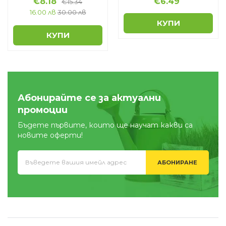
€
8.18
€
6.49
€
15.34
16.00 лв
30.00 лв
КУПИ
КУПИ
Абонирайте се за актуални
промоции
Бъдете първите, които ще научат какви са
новите оферти!
АБОНИРАНЕ