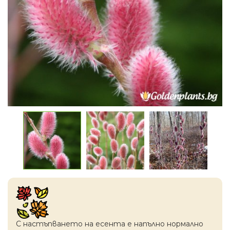
С настъпването на есентa е напълно нормално