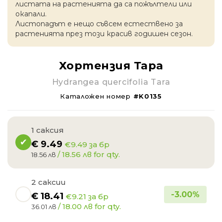
листата на растенията да са пожълтели или
окапaли.
Листопадът е нещо съвсем естествено за
растенията през този красив годишен сезон.
Хортензия Тара
Hydrangea quercifolia Tara
Каталожен номер
#K0135
1 саксия
€
9.49
€9.49 за бр
/ 18.56 лв for qty.
18.56 лв
2 саксии
-
3.00
%
€
18.41
€9.21 за бр
/ 18.00 лв for qty.
36.01 лв