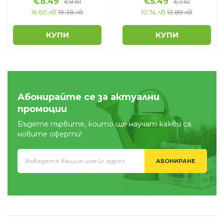
€
8.49
€
5.49
€
9.91
€
7.10
16.60 лв
19.38 лв
10.74 лв
13.89 лв
КУПИ
КУПИ
Абонирайте се за актуални
промоции
Бъдете първите, които ще научат какви са
новите оферти!
АБОНИРАНЕ