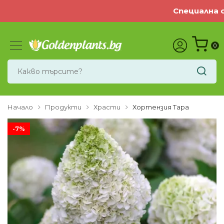
Специална о
0
Начало
Продукти
Храсти
Хортензия Тара
-7%