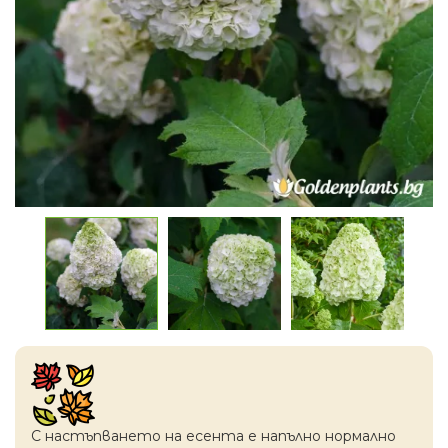
С настъпването на есентa е напълно нормално