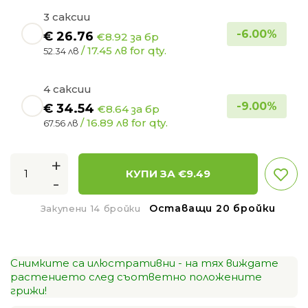
3 саксии
-
6.00
%
€
26.76
€8.92 за бр
/ 17.45 лв for qty.
52.34 лв
4 саксии
-
9.00
%
€
34.54
€8.64 за бр
/ 16.89 лв for qty.
67.56 лв
+
КУПИ ЗА €
9.49
-
Оставащи 20 бройки
Закупени 14 бройки
Снимките са илюстративни - на тях виждате
растението след съответно положените
грижи!