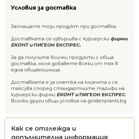
Условия за доставка
Заплащате този продукт при доставка.
Доставката се извършва с куриерски
фирми
ЕКОНТ и
ПИГЕОН ЕКСПРЕС
.
За да получите всички продукти с обща
доставка, моля добавете всеки от тях в
една общакошница.
Доставката е за сметка на клиента и се
таксува според стандартните тарифи на
куриерски фирми
ЕКОНТ и
ПИГЕОН ЕКСПРЕС
.
Всички други общи условия на goldenplants.bg
Как се отглежда и
допълнителна информация