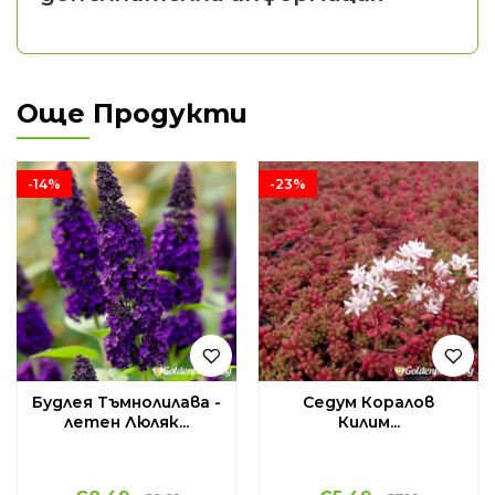
Още Продукти
-14%
-23%
Будлея Тъмнолилава -
Седум Коралов
летен Люляк...
Килим...