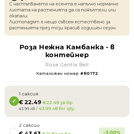
С настъпването на есентa е напълно нормално
листата на растенията да са пожълтели или
окапaли.
Листопадът е нещо съвсем естествено за
растенията през този красив годишен сезон.
Роза Нежна Камбанка - в
контейнер
Rose Gentle Bell
Каталожен номер
#R0172
1 саксия
€
22.49
€22.49 за бр
/ 43.99 лв for qty.
43.99 лв
2 саксии
-
3.00
%
€
43.63
€21.82 за бр