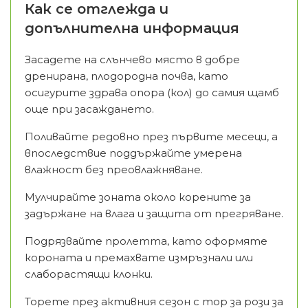
Как се отглежда и
допълнителна информация
Засадете на слънчево място в добре
дренирана, плодородна почва, като
осигурите здрава опора (кол) до самия щамб
още при засаждането.
Поливайте редовно през първите месеци, а
впоследствие поддържайте умерена
влажност без преовлажняване.
Мулчирайте зоната около корените за
задържане на влага и защита от прегряване.
Подрязвайте пролетта, като оформяте
короната и премахвате измръзнали или
слаборастящи клонки.
Торете през активния сезон с тор за рози за