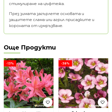
стимулиране на цъфтежа.
През зимата загърлете основата и
защитете слама или агрил присадките и
короната от измръзване.
Още Продукти
-13%
-38%