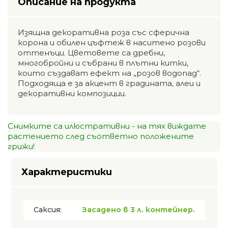
Описание на продукта
Изящна декоративна роза със сферична
корона и обилен цъфтеж в наситено розови
оттенъци. Цветовете са дребни,
многобройни и събрани в плътни китки,
които създават ефект на „розов водопад“.
Подходяща е за акцент в градината, алеи и
декоративни композиции.
Снимките са илюстративни - на тях виждате
растението след съответно положените
грижи!
Характеристики
Саксия:
Засадено в 3 л. контейнер.