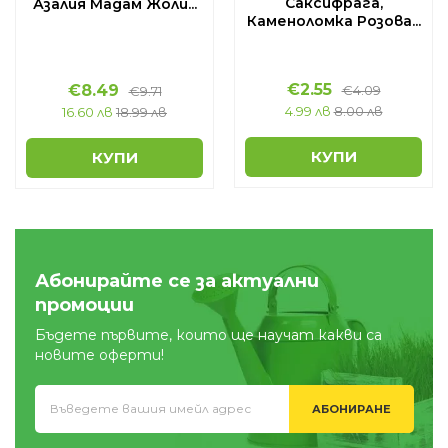
Саксифрага,
Азалия Мадам Жоли...
Каменоломка Розова...
€
2.55
€
8.49
€
4.09
€
9.71
4.99 лв
8.00 лв
16.60 лв
18.99 лв
КУПИ
КУПИ
Абонирайте се за актуални
промоции
Бъдете първите, които ще научат какви са
новите оферти!
АБОНИРАНЕ