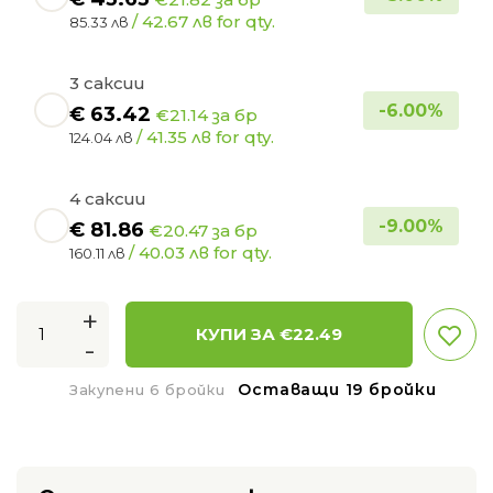
/ 42.67 лв for qty.
85.33 лв
3 саксии
-
6.00
%
€
63.42
€21.14 за бр
/ 41.35 лв for qty.
124.04 лв
4 саксии
-
9.00
%
€
81.86
€20.47 за бр
/ 40.03 лв for qty.
160.11 лв
+
КУПИ ЗА €
22.49
-
Оставащи 19 бройки
Закупени 6 бройки