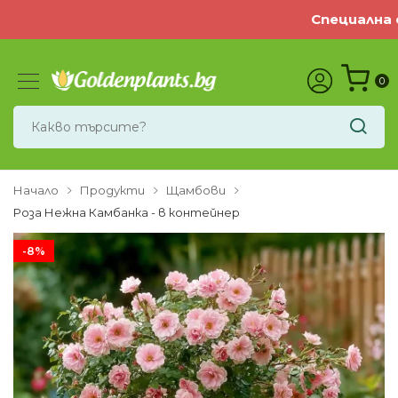
Специална оф
0
Начало
Продукти
Щамбови
Роза Нежна Камбанка - в контейнер
-8%