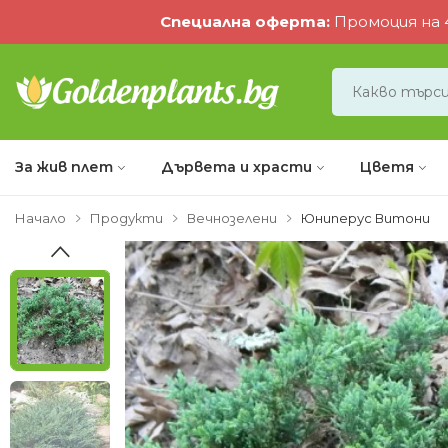
Специална оферта
:
Промоция на 4
За жив плет
Дървета и храсти
Цветя
Начало
Продукти
Вечнозелени
Юниперус Витони