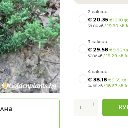
2 саксии
€
20.35
€10.18 з
/ 19.90 лв f
39.80 лв
3 саксии
€
29.58
€9.86 з
/ 19.29 лв f
57.86 лв
4 саксии
€
38.18
€9.55 за
/ 18.67 лв f
74.68 лв
+
КУ
лна
-