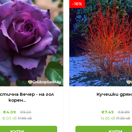
-16%
стична Вечер - на гол
Кучешки дрян..
корен...
€
4.09
€
9.20
€
7.49
€
8.89
8.00 лв
17.99 лв
14.65 лв
17.39 лв
КУПИ
КУПИ