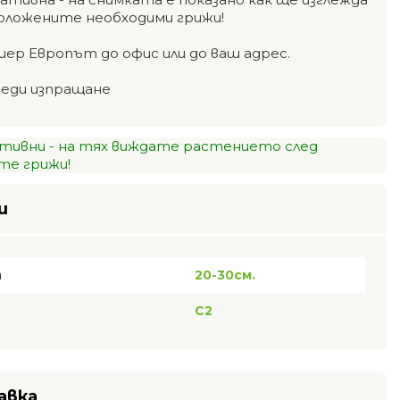
оложените необходими грижи!
иер Европът до офис или до ваш адрес.
реди изпращане
тивни - на тях виждате растението след
е грижи!
и
а
20-30см.
C2
авка