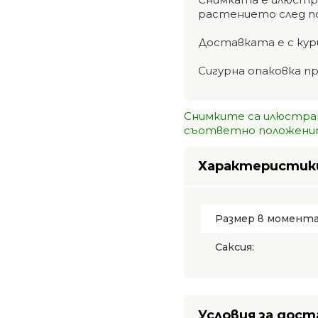
растението след п
Доставката е с кур
Сигурна опаковка п
Снимките са илюстра
съответно положенит
Характеристик
Размер в момент
Саксия:
Условия за дост