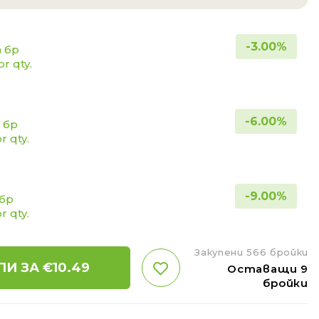
-
3.00
%
а бр
or qty.
-
6.00
%
а бр
or qty.
-
9.00
%
 бр
or qty.
Закупени 566 бройки
ПИ ЗА €
10.49
Оставащи 9
бройки