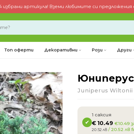
 избрани артикула! Вземи любимите си предложения от
Топ оферти
Декоративни
Рози
Други
Юниперус
Juniperus Wiltonii
1 саксия
€
10.49
€10.49 з
/ 20.52 лв f
20.52 лв