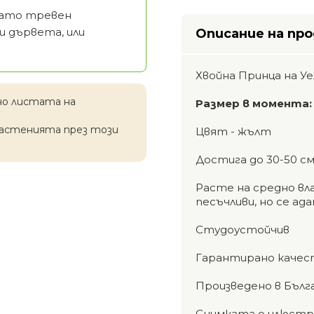
 като тревен
и дървета, или
Описание на пр
Хвойна Принца на Уе
но листата на
Размер в момента
растенията през този
Цвят - жълт
Достига до 30-50 см
Расте на средно вла
песъчливи, но се ад
Студоустойчив
Гарантирано качес
Произведено в Бълг
Снимката е илюстра