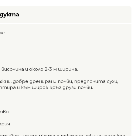
одукта
лс
:
 височина и около 2-3 м ширина.
жни, добре дренирани почви, предпочита сухи,
аптира и към широк кръг други почви.
тво
ария
тивна - на снимката е показано как ще изглежда