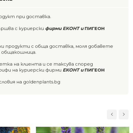
одукт при доставка.
ършва с куриерски
фирми ЕКОНТ и
ПИГЕОН
чки продукти с обща доставка, моля добавете
а общакошница.
етка на клиента и се таксува според
ифи на куриерски фирми
ЕКОНТ и
ПИГЕОН
словия на goldenplants.bg