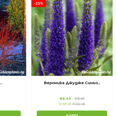
-25%
.
Вероника Джудже Синьо...
€
6.49
€
8.69
12.69 лв
17.00 лв
КУПИ