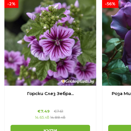
-2%
-56%
Горски Слез Зебра...
Роза Ми
€
7.49
€
7.61
14.65 лв
14.88 лв
КУПИ