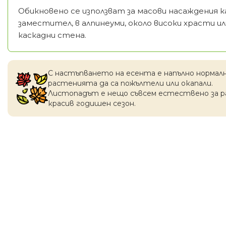
Обикновено се използват за масови насаждения
заместител, в алпинеуми, около високи храсти ил
каскадни стена.
С настъпването на есентa е напълно нормал
растенията да са пожълтели или окапaли.
Листопадът е нещо съвсем естествено за 
красив годишен сезон.