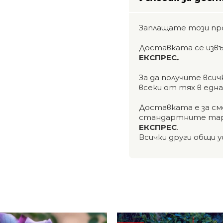
Заплащате този пр
Доставката се изв
ЕКСПРЕС
.
За да получите вси
всеки от тях в едн
Доставката е за см
стандартните тар
ЕКСПРЕС
.
Всички други общи у