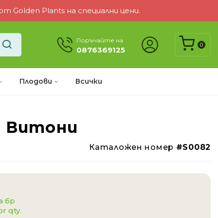
 Golden Plants на специални цени.
Поръчайте на
0
0876369125
Плодови
Всички
 Витони
Каталожен номер
#S0082
а бр
or qty.