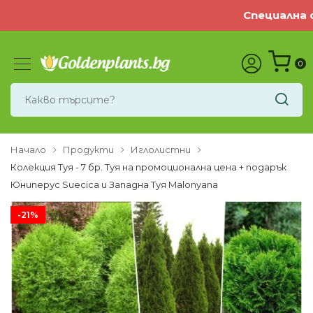
Специална оф
0
Начало
Продукти
Иглолистни
Колекция Туя - 7 бр. Туя на промоционална цена + подарък
Юниперус Suecica и Западна Туя Malonyana
-21%