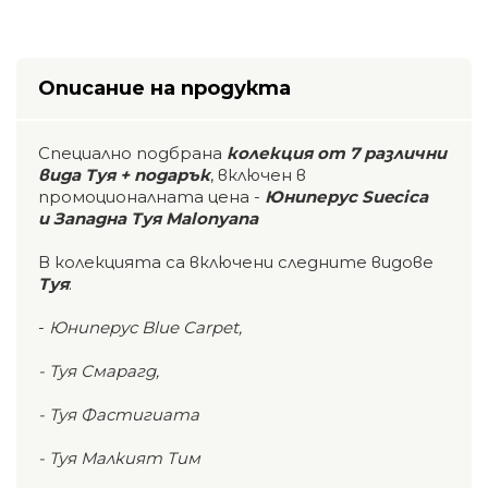
Описание на продукта
Специално подбрана
колекция от 7 различни
вида Туя + подарък
, включен в
промоционалната цена -
Юниперус Suecica
и
Западна Туя Malonyana
В колекцията са включени следните видове
Туя
:
-
Юниперус Blue Carpet,
- Туя Смарагд,
- Туя Фастигиата
- Туя Малкият Тим