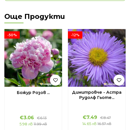
Още Продукти
-50%
-12%
Димитровче - Астра
Божур Розов ...
Рудолф Гьоте...
€
7.49
€
3.06
€
8.47
€
6.13
14.65 лв
16.57 лв
5.98 лв
11.99 лв