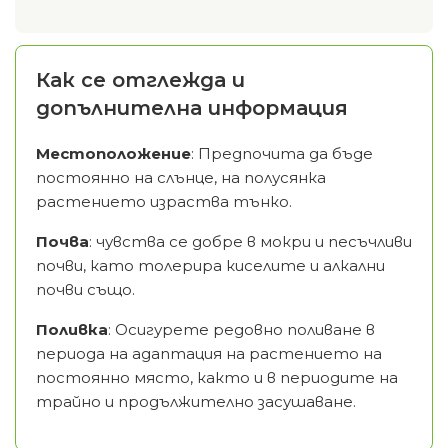
Как се отглежда и
допълнителна информация
Местоположение
: Предпочита да бъде
постоянно на слънце, на полусянка
растението израства тънко.
Почва
: чувства се добре в мокри и песъчливи
почви, като толерира киселите и алкални
почви също.
Поливка
: Осигурете редовно поливане в
периода на адаптация на растението на
постоянно място, както и в периодите на
трайно и продължително засушаване.