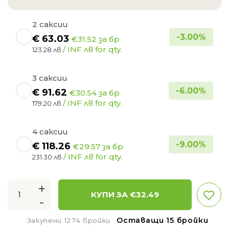
2 саксии
-
3.00
%
€
63.03
€31.52 за бр
/ INF лв for qty.
123.28 лв
3 саксии
-
6.00
%
€
91.62
€30.54 за бр
/ INF лв for qty.
179.20 лв
4 саксии
-
9.00
%
€
118.26
€29.57 за бр
/ INF лв for qty.
231.30 лв
+
КУПИ ЗА €
32.49
-
Оставащи 15 бройки
Закупени 1274 бройки