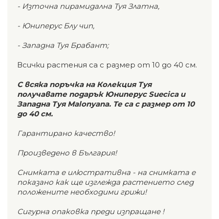
- Източна пирамидална Туя Златна,
- Юниперус Блу чип,
- Западна Туя Брабант;
Всички растения са с размер от 10 до 40 см.
С всяка поръчка на Колекция Туя
получавате подарък
Юниперус Suecica
и
Западна Туя Malonyana. Те са с размер от 10
до 40 см.
Гарантирано качество!
Произведено в България!
Снимката е илюстративна - на снимката е
показано как ще изглежда растението след
положените необходими грижи!
Сигурна опаковка преди изпращане !