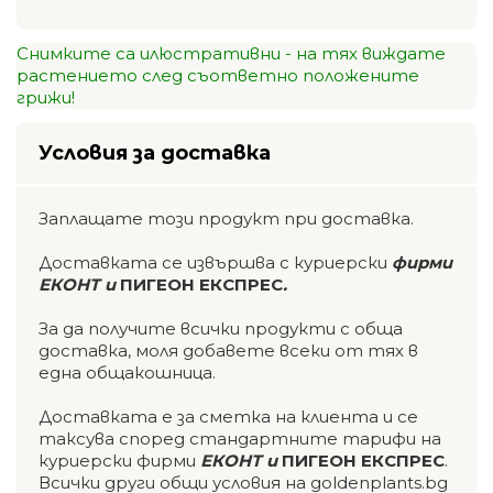
Снимките са илюстративни - на тях виждате
растението след съответно положените
грижи!
Условия за доставка
Заплащате този продукт при доставка.
Доставката се извършва с куриерски
фирми
ЕКОНТ и
ПИГЕОН ЕКСПРЕС
.
За да получите всички продукти с обща
доставка, моля добавете всеки от тях в
една общакошница.
Доставката е за сметка на клиента и се
таксува според стандартните тарифи на
куриерски фирми
ЕКОНТ и
ПИГЕОН ЕКСПРЕС
.
Всички други общи условия на goldenplants.bg