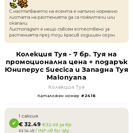
С настъпването на есентa е напълно нормално
листата на растенията да са пожълтели или
окапaли.
Листопадът е нещо съвсем естествено за
растенията през този красив годишен сезон.
Колекция Туя - 7 бр. Туя на
промоционална цена + подарък
Юниперус Suecica и Западна Туя
Malonyana
Колекция Туя
Каталожен номер
#2416
1 саксия
€
32.49
€32.49 за бр
/ INF лв for qty.
63.54 лв