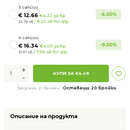
3 саксии
-
6.00
%
€
12.66
€4.22 за бр
/ 8.25 лв for qty.
24.76 лв
4 саксии
-
9.00
%
€
16.34
€4.09 за бр
/ 7.99 лв for qty.
31.97 лв
+
КУПИ ЗА €
4.49
-
Оставащи 20 бройки
Закупени 21 бройки
Описание на продукта