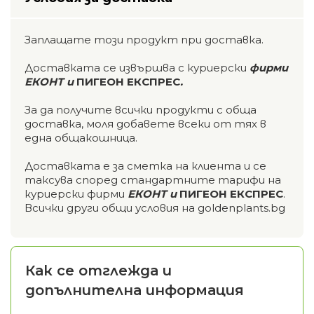
Заплащате този продукт при доставка.
Доставката се извършва с куриерски
фирми
ЕКОНТ и
ПИГЕОН ЕКСПРЕС
.
За да получите всички продукти с обща
доставка, моля добавете всеки от тях в
една общакошница.
Доставката е за сметка на клиента и се
таксува според стандартните тарифи на
куриерски фирми
ЕКОНТ и
ПИГЕОН ЕКСПРЕС
.
Всички други общи условия на goldenplants.bg
Как се отглежда и
допълнителна информация