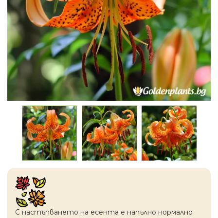
С настъпването на есентa е напълно нормално