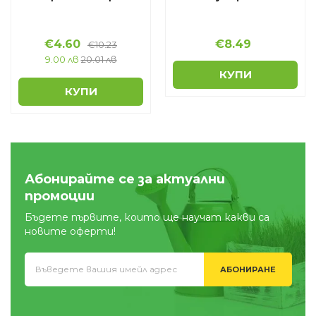
€
4.60
€
8.49
€
10.23
9.00 лв
20.01 лв
КУПИ
КУПИ
Абонирайте се за актуални
промоции
Бъдете първите, които ще научат какви са
новите оферти!
АБОНИРАНЕ