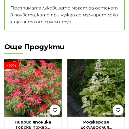
През зимата луковиците могат да останат
в почвата, като при нужда се мулчират леко
за защита от силен студ.
Още Продукти
-55%
Пиерис японика
Роджерсия
Горски пожар...
Ескулифолия...