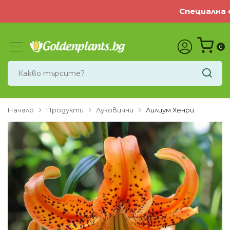
Специална оф
0
Начало
Продукти
Луковични
Лилиум Хенри