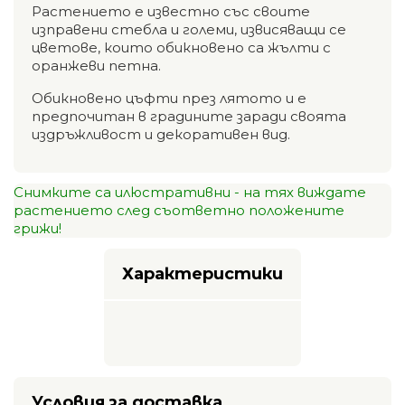
Растението е известно със своите
изправени стебла и големи, извисяващи се
цветове, които обикновено са жълти с
оранжеви петна.
Обикновено цъфти през лятото и е
предпочитан в градините заради своята
издръжливост и декоративен вид.
Снимките са илюстративни - на тях виждате
растението след съответно положените
грижи!
Характеристики
Условия за доставка