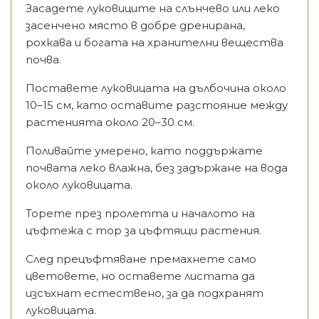
Засадете луковиците на слънчево или леко
засенчено място в добре дренирана,
рохкава и богата на хранителни вещества
почва.
Поставете луковицата на дълбочина около
10–15 см, като оставите разстояние между
растенията около 20–30 см.
Поливайте умерено, като поддържате
почвата леко влажна, без задържане на вода
около луковицата.
Торете през пролетта и началото на
цъфтежа с тор за цъфтящи растения.
След прецъфтяване премахнете само
цветовете, но оставете листата да
изсъхнат естествено, за да подхранят
луковицата.