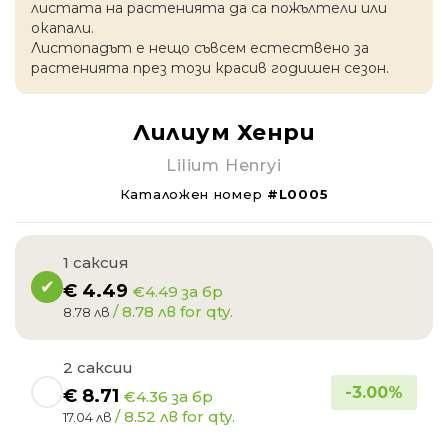
листата на растенията да са пожълтели или
окапaли.
Листопадът е нещо съвсем естествено за
растенията през този красив годишен сезон.
Лилиум Хенри
Lilium Henryi
Каталожен номер
#L0005
1 саксия
€
4.49
€4.49 за бр
/ 8.78 лв for qty.
8.78 лв
2 саксии
-
3.00
%
€
8.71
€4.36 за бр
/ 8.52 лв for qty.
17.04 лв