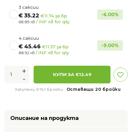
3 саксии
-
6.00
%
€
35.22
€11.74 за бр
/ INF лв for qty.
68.89 лв
4 саксии
-
9.00
%
€
45.46
€11.37 за бр
/ INF лв for qty.
88.92 лв
+
КУПИ ЗА €
12.49
-
Оставащи 20 бройки
Закупени 6741 бройки
Описание на продукта