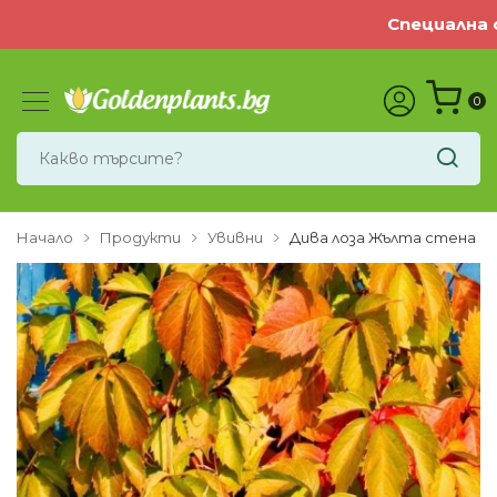
Специална оф
0
Начало
Продукти
Увивни
Дива лоза Жълта стена