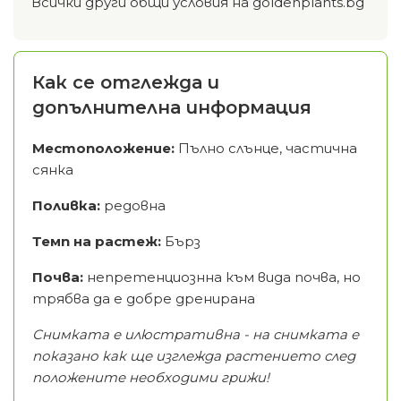
Всички други общи условия на goldenplants.bg
Как се отглежда и
допълнителна информация
Местоположение:
Пълно слънце, частична
сянка
Поливка:
редовна
Темп на растеж:
Бърз
Почва:
непретенциознна към вида почва, но
трябва да е добре дренирана
Снимката е илюстративна - на снимката е
показано как ще изглежда растението след
положените необходими грижи!