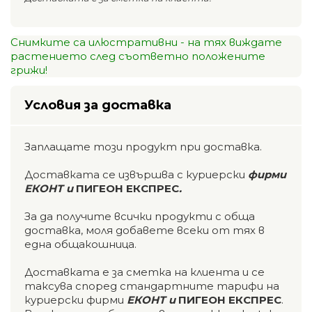
Снимките са илюстративни - на тях виждате
растението след съответно положените
грижи!
Условия за доставка
Заплащате този продукт при доставка.
Доставката се извършва с куриерски
фирми
ЕКОНТ и
ПИГЕОН ЕКСПРЕС
.
За да получите всички продукти с обща
доставка, моля добавете всеки от тях в
една общакошница.
Доставката е за сметка на клиента и се
таксува според стандартните тарифи на
куриерски фирми
ЕКОНТ и
ПИГЕОН ЕКСПРЕС
.