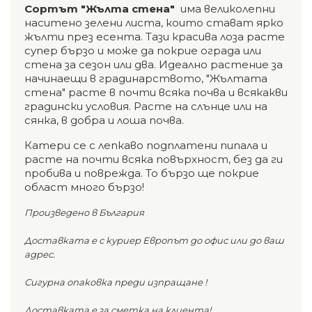
Сортът "Жълта стена"
има великолепни
наситено зелени листа, които стават ярко
жълти през есента. Тази красива лоза расте
супер бързо и може да покрие ограда или
стена за сезон или два. Идеално растение за
начинаещи в градинарството, "Жълтата
стена" расте в почти всяка почва и всякакви
градински условия. Расте на слънце или на
сянка, в добра и лоша почва.
Катери се с лепкаво подплатени пипала и
расте на почти всяка повърхност, без да ги
пробива и поврежда. То бързо ще покрие
област много бързо!
Произведено в България
Доставката е с куриер Европът до офис или до ваш
адрес.
Сигурна опаковка преди изпращане !
Доставката е за сметка на клиента!