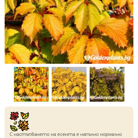
С настъпването на есентa е напълно нормално