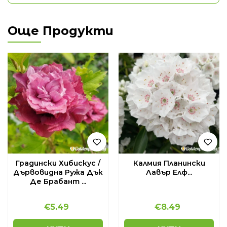
Още Продукти
Градински Хибискус /
Калмия Планински
Дървовидна Ружа Дък
Лавър Елф...
Де Брабант ...
€
5.49
€
8.49