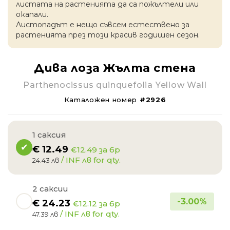
листата на растенията да са пожълтели или
окапaли.
Листопадът е нещо съвсем естествено за
растенията през този красив годишен сезон.
Дива лоза Жълта стена
Parthenocissus quinquefolia Yellow Wall
Каталожен номер
#2926
1 саксия
€
12.49
€12.49 за бр
/ INF лв for qty.
24.43 лв
2 саксии
-
3.00
%
€
24.23
€12.12 за бр
/ INF лв for qty.
47.39 лв