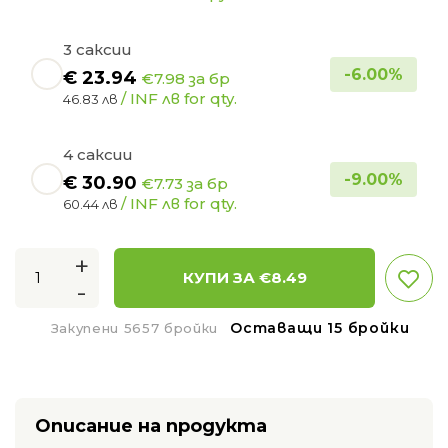
3 саксии
-
6.00
%
€
23.94
€7.98 за бр
/ INF лв for qty.
46.83 лв
4 саксии
-
9.00
%
€
30.90
€7.73 за бр
/ INF лв for qty.
60.44 лв
+
КУПИ ЗА €
8.49
-
Оставащи 15 бройки
Закупени 5657 бройки
Описание на продукта