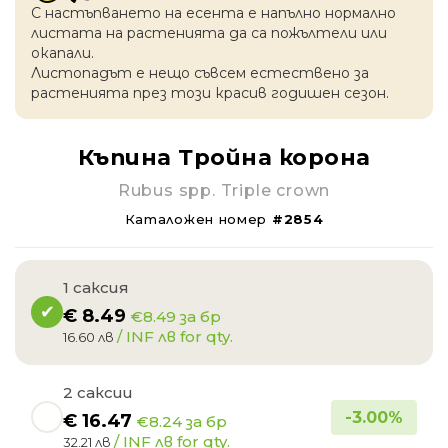
С настъпването на есентa е напълно нормално
листата на растенията да са пожълтели или
окапaли.
Листопадът е нещо съвсем естествено за
растенията през този красив годишен сезон.
Къпина Тройна корона
Rubus spp. Triple crown
Каталожен номер
#2854
1 саксия
€
8.49
€8.49 за бр
/ INF лв for qty.
16.60 лв
2 саксии
-
3.00
%
€
16.47
€8.24 за бр
/ INF лв for qty.
32.21 лв