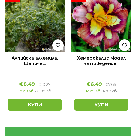
Алпийска алхемила,
Хемерокалис Модел
Шапиче...
на поведение...
€
8.49
€
6.49
€
10.27
€
7.66
16.60 лв
20.09 лв
12.69 лв
14.98 лв
КУПИ
КУПИ