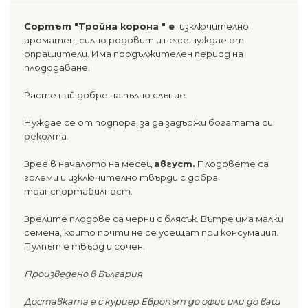
Сортът "Тройна корона " е
изключително
ароматен, силно родовит и не се нуждае от
опрашители. Има продължителен период на
плододаване.
Расте най добре на пълно слънце.
Нуждае се от подпора, за да задържи богатата си
реколта.
Зрее в началото на месец
август.
Плодовете са
големи и изключително твърди с добра
транспортабилност.
Зрелите плодове са черни с блясък. Вътре има малки
семена, които почти не се усещат при консумация.
Пулпът е твърд и сочен.
Произведено в България
Доставката е с куриер Европът до офис или до ваш