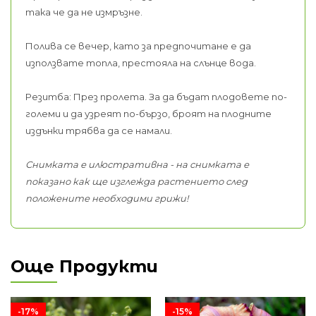
така че да не измръзне.
Полива се вечер, като за предпочитане е да
използвате топла, престояла на слънце вода.
Резитба: През пролета. За да бъдат плодовете по-
големи и да узреят по-бързо, броят на плодните
издънки трябва да се намали.
Снимката е илюстративна - на снимката е
показано как ще изглежда растението след
положените необходими грижи!
Още Продукти
-17%
-15%