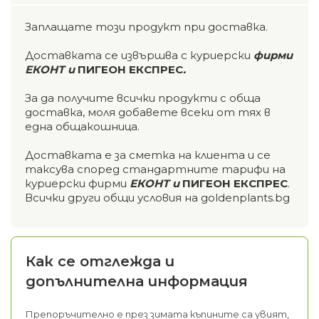
Заплащате този продукт при доставка.
Доставката се извършва с куриерски
фирми
ЕКОНТ и
ПИГЕОН ЕКСПРЕС
.
За да получите всички продукти с обща
доставка, моля добавете всеки от тях в
една общакошница.
Доставката е за сметка на клиента и се
таксува според стандартните тарифи на
куриерски фирми
ЕКОНТ и
ПИГЕОН ЕКСПРЕС
.
Всички други общи условия на goldenplants.bg
Как се отглежда и
допълнителна информация
Препоръчително е през зимата къпините са увият,