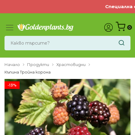
Специална оф
0
Начало
Продукти
Храстовидни
Къпина Тройна корона
-13%