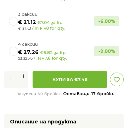
3 саксии
-
6.00
%
€
21.12
€7.04 за бр
/ INF лв for qty.
41.31 лв
4 саксии
-
9.00
%
€
27.26
€6.82 за бр
/ INF лв for qty.
53.32 лв
+
КУПИ ЗА €
7.49
-
Оставащи 17 бройки
Закупени 60 бройки
Описание на продукта