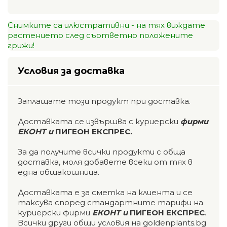
Снимките са илюстративни - на тях виждате
растението след съответно положените
грижи!
Условия за доставка
Заплащате този продукт при доставка.
Доставката се извършва с куриерски
фирми
ЕКОНТ и
ПИГЕОН ЕКСПРЕС
.
За да получите всички продукти с обща
доставка, моля добавете всеки от тях в
една общакошница.
Доставката е за сметка на клиента и се
таксува според стандартните тарифи на
куриерски фирми
ЕКОНТ и
ПИГЕОН ЕКСПРЕС
.
Всички други общи условия на goldenplants.bg