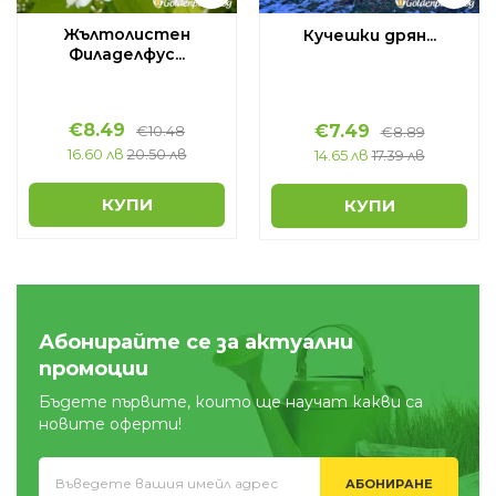
Жълтолистен
Кучешки дрян...
Филаделфус...
€
8.49
€
7.49
€
10.48
€
8.89
16.60 лв
20.50 лв
14.65 лв
17.39 лв
КУПИ
КУПИ
Абонирайте се за актуални
промоции
Бъдете първите, които ще научат какви са
новите оферти!
АБОНИРАНЕ