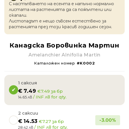
С настъпването на есентa е напълно нормално
листата на растенията да са пожълтели или
окапaли.
Листопадът е нещо съвсем естествено за
растенията през този красив годишен сезон.
Канадска Боровинка Мартин
Amelanchier Alnifolia Martin
Каталожен номер
#K0002
1 саксия
€
7.49
€7.49 за бр
/ INF лв for qty.
14.65 лв
2 саксии
-
3.00
%
€
14.53
€7.27 за бр
/ INF лв for qty.
28.42 лв