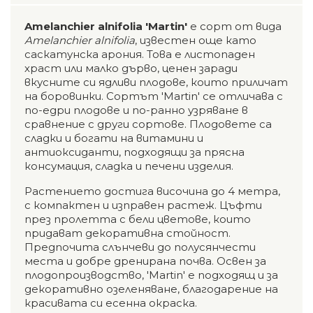
Amelanchier alnifolia 'Martin'
е сорт от вида
Amelanchier alnifolia
, известен още като
саскатунска арония. Това е листопаден
храст или малко дърво, ценен заради
вкусните си ядливи плодове, които приличат
на боровинки. Сортът 'Martin' се отличава с
по-едри плодове и по-ранно узряване в
сравнение с други сортове. Плодовете са
сладки и богати на витамини и
антиоксиданти, подходящи за прясна
консумация, сладка и печени изделия.
Растението достига височина до 4 метра,
с компактен и изправен растеж. Цъфти
през пролетта с бели цветове, които
придават декоративна стойност.
Предпочита слънчеви до полусянчести
места и добре дренирана почва. Освен за
плодопроизводство, 'Martin' е подходящ и за
декоративно озеленяване, благодарение на
красивата си есенна окраска.