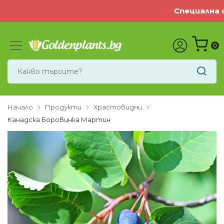
Специална оф
0
Начало
Продукти
Храстовидни
Канадска Боровинка Мартин