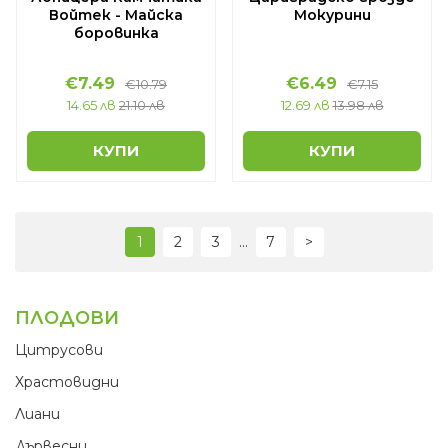
Войтек - Майска
Мокурини
боровинка
€7.49
€6.49
€10.79
€7.15
14.65 лв
21.10 лв
12.69 лв
13.98 лв
КУПИ
КУПИ
...
1
2
3
7
>
ПЛОДОВИ
Цитрусови
Храстовидни
Лиани
Дървесни