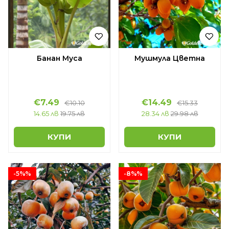
Банан Муса
Мушмула Цветна
€7.49
€14.49
€10.10
€15.33
14.65 лв
19.75 лв
28.34 лв
29.98 лв
КУПИ
КУПИ
-5%%
-8%%