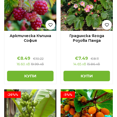
Арктическа Къпина
Градинска Ягода
София
Розова Панда
€8.49
€7.49
€10.22
€8.11
16.60 лв
19.99 лв
14.65 лв
15.86 лв
КУПИ
КУПИ
-26%%
-5%%