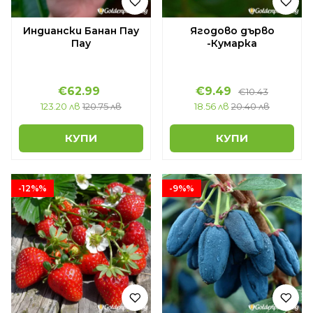
Индиански Банан Пау
Ягодово дърво
Пау
-Кумарка
€62.99
€9.49
€10.43
123.20 лв
120.75 лв
18.56 лв
20.40 лв
КУПИ
КУПИ
-12%%
-9%%