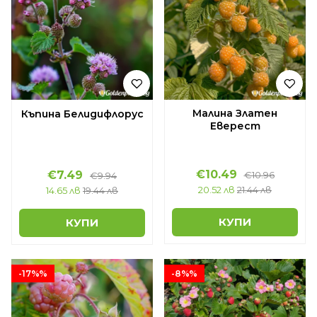
Малина Златен
Къпина Белидифлорус
Еверест
€10.49
€7.49
€10.96
€9.94
20.52 лв
21.44 лв
14.65 лв
19.44 лв
КУПИ
КУПИ
-17%%
-8%%