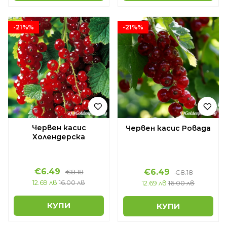
-21%%
-21%%
Червен касис
Червен касис Ровада
Холендерска
€6.49
€6.49
€8.18
€8.18
12.69 лв
16.00 лв
12.69 лв
16.00 лв
КУПИ
КУПИ