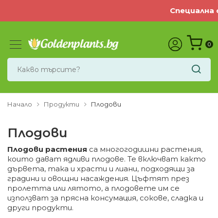
Специална оферт
0
Начало
Продукти
Плодови
Плодови
Плодови растения
са многогодишни растения,
които дават ядливи плодове. Те включват както
дървета, така и храсти и лиани, подходящи за
градини и овощни насаждения. Цъфтят през
пролетта или лятото, а плодовете им се
използват за прясна консумация, сокове, сладка и
други продукти.