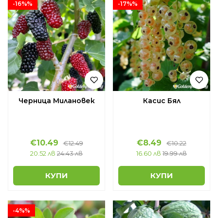
-16%%
-17%%
Черница Милановек
Касис Бял
€10.49
€8.49
€12.49
€10.22
20.52 лв
24.43 лв
16.60 лв
19.99 лв
КУПИ
КУПИ
-4%%