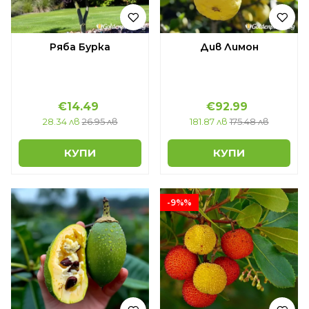
Ряба Бурка
Див Лимон
€14.49
€92.99
28.34 лв
26.95 лв
181.87 лв
175.48 лв
КУПИ
КУПИ
-9%%