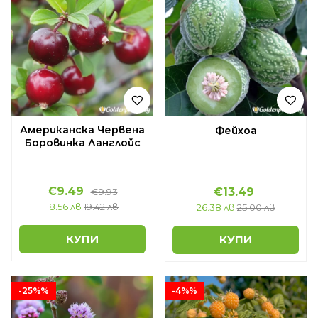
Американска Червена
Фейхоа
Боровинка Ланглойс
€9.49
€13.49
€9.93
18.56 лв
19.42 лв
26.38 лв
25.00 лв
КУПИ
КУПИ
-25%%
-4%%