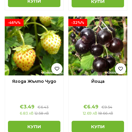
КУПИ
КУПИ
-46%%
-32%%
Ягода Жълто Чудо
Йоща
€3.49
€6.49
€6.43
€9.54
6.83 лв
12.58 лв
12.69 лв
18.66 лв
КУПИ
КУПИ