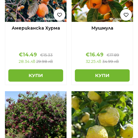
Американска Хурма
Мушмула
€14.49
€16.49
€15.33
€17.89
28.34 лв
29.98 лв
32.25 лв
34.99 лв
КУПИ
КУПИ