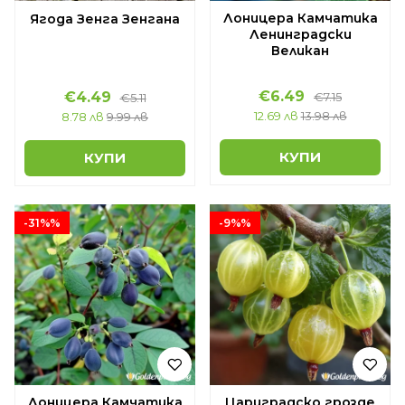
Лоницера Камчатика
Ягода Зенга Зенгана
Ленинградски
Великан
€6.49
€4.49
€7.15
€5.11
12.69 лв
13.98 лв
8.78 лв
9.99 лв
КУПИ
КУПИ
-31%%
-9%%
Лоницера Камчатика
Цариградско грозде