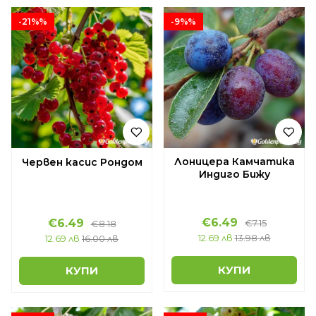
-21%%
-9%%
Лоницера Камчатика
Червен касис Рондом
Индиго Бижу
€6.49
€6.49
€7.15
€8.18
12.69 лв
13.98 лв
12.69 лв
16.00 лв
КУПИ
КУПИ