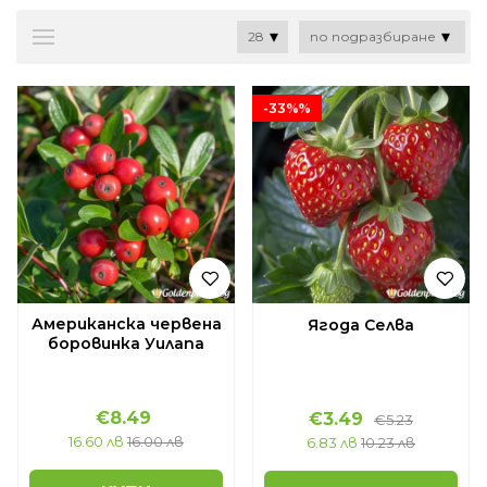
-33%%
Американска червена
Ягода Селва
боровинка Уилапа
€8.49
€3.49
€5.23
16.60 лв
16.00 лв
6.83 лв
10.23 лв