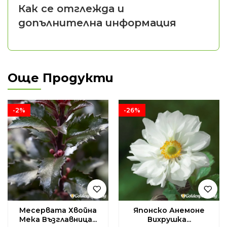
Как се отглежда и
допълнителна информация
Още Продукти
-2%
-26%
Месервата Хвойна
Японско Анемоне
Мека Възглавница...
Вихрушка...