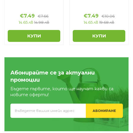
€
7.49
€
7.49
€
7.66
€
10.06
14.65 лв
14.98 лв
14.65 лв
19.68 лв
КУПИ
КУПИ
Абонирайте се за актуални
промоции
Бъдете първите, които ще научат какви са
новите оферти!
АБОНИРАНЕ