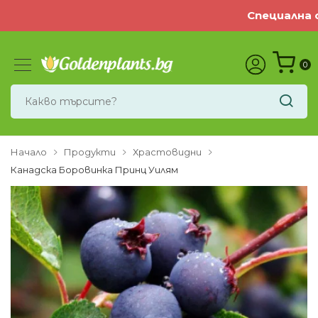
Специална оф
0
Начало
Продукти
Храстовидни
Канадска Боровинка Принц Уилям