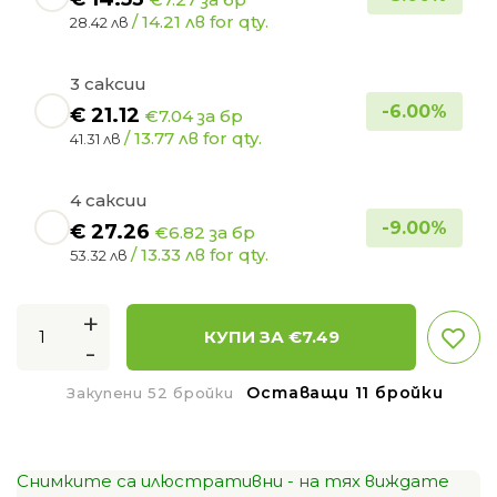
/ 14.21 лв for qty.
28.42 лв
3 саксии
-
6.00
%
€
21.12
€7.04 за бр
/ 13.77 лв for qty.
41.31 лв
4 саксии
-
9.00
%
€
27.26
€6.82 за бр
/ 13.33 лв for qty.
53.32 лв
+
КУПИ ЗА €
7.49
-
Оставащи 11 бройки
Закупени 52 бройки
Снимките са илюстративни - на тях виждате