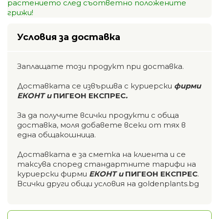
растението след съответно положените
грижи!
Условия за доставка
Заплащате този продукт при доставка.
Доставката се извършва с куриерски
фирми
ЕКОНТ и
ПИГЕОН ЕКСПРЕС
.
За да получите всички продукти с обща
доставка, моля добавете всеки от тях в
една общакошница.
Доставката е за сметка на клиента и се
таксува според стандартните тарифи на
куриерски фирми
ЕКОНТ и
ПИГЕОН ЕКСПРЕС
.
Всички други общи условия на goldenplants.bg