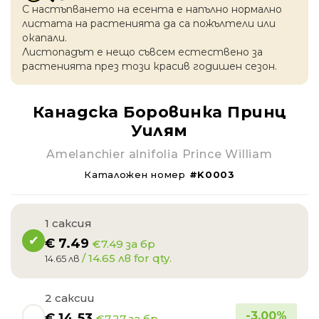
С настъпването на есентa е напълно нормално
листата на растенията да са пожълтели или
окапaли.
Листопадът е нещо съвсем естествено за
растенията през този красив годишен сезон.
Канадска Боровинка Принц
Уилям
Amelanchier alnifolia Prince William
Каталожен номер
#K0003
1 саксия
€
7.49
€7.49 за бр
/ 14.65 лв for qty.
14.65 лв
2 саксии
-
3.00
%
€
14.53
€7.27 за бр